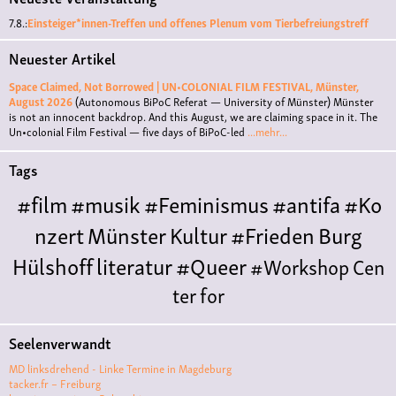
7.8.:
Einsteiger*innen-Treffen und offenes Plenum vom Tierbefreiungstreff
Neuester Artikel
Space Claimed, Not Borrowed | UN•COLONIAL FILM FESTIVAL, Münster,
August 2026
(Autonomous BiPoC Referat — University of Münster)
Münster
is not an innocent backdrop. And this August, we are claiming space in it. The
Un•colonial Film Festival — five days of BiPoC-led
...mehr...
Tags
#film
#musik
#Feminismus
#antifa
#Ko
nzert
Münster
Kultur
#Frieden
Burg
Hülshoff
literatur
#Queer
#Workshop
Cen
ter for
Literature
Polyamorie
Polytreff
#live
Konzert
Seelenverwandt
Polyamorietreff
Ethische Nicht-
MD linksdrehend - Linke Termine in Magdeburg
Monogamie
CNM
#jazz
#vortrag
antifa
femin
tacker.fr – Freiburg