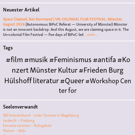
Neuester Artikel
Space Claimed, Not Borrowed | UN•COLONIAL FILM FESTIVAL, Münster,
August 2026
(Autonomous BiPoC Referat — University of Münster)
Münster
is not an innocent backdrop. And this August, we are claiming space in it. The
Un•colonial Film Festival — five days of BiPoC-led
...mehr...
Tags
#film
#musik
#Feminismus
#antifa
#Ko
nzert
Münster
Kultur
#Frieden
Burg
Hülshoff
literatur
#Queer
#Workshop
Cen
ter for
Literature
Polyamorie
Polytreff
#live
Konzert
Seelenverwandt
Polyamorietreff
Ethische Nicht-
MD linksdrehend - Linke Termine in Magdeburg
Monogamie
CNM
#jazz
#vortrag
antifa
femin
tacker.fr – Freiburg
hermine termine – Ruhrgebiet
ismus
kunst
antisemitismus
Musik
#cubakult
Plotter – Köln