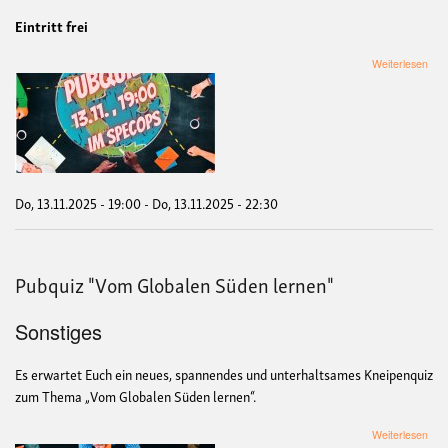
Eintritt frei
übe
Weiterlesen
Wel
Pub
-
202
Fok
Men
Do, 13.11.2025 - 19:00
-
Do, 13.11.2025 - 22:30
Pubquiz "Vom Globalen Süden lernen"
Sonstiges
Es erwartet Euch ein neues, spannendes und unterhaltsames Kneipenquiz
zum Thema „Vom Globalen Süden lernen“.
übe
Weiterlesen