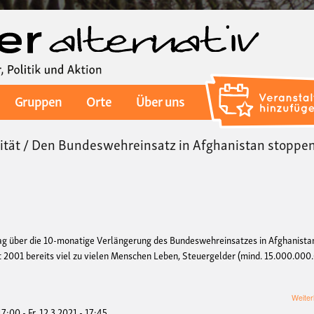
Direkt
zum
Inhalt
Gruppen
Orte
Über uns
ität / Den Bundeswehreinsatz in Afghanistan stoppen
g über die 10-monatige Verlängerung des Bundeswehreinsatzes in Afghanista
it 2001 bereits viel zu vielen Menschen Leben, Steuergelder (mind. 15.000.000
Weiter
 17:00
-
Fr, 12.3.2021 - 17:45