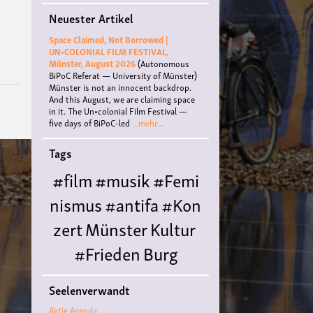
für
Neuester Artikel
Frieden
und
Space Claimed, Not Borrowed |
Solidarität
UN•COLONIAL FILM FESTIVAL,
/
Münster, August 2026
(Autonomous
Den
BiPoC Referat — University of Münster)
Bundeswehreinsatz
Münster is not an innocent backdrop.
in
And this August, we are claiming space
Afghanistan
in it. The Un•colonial Film Festival —
stoppen!
five days of BiPoC-led
...mehr...
Tags
#film
#musik
#Femi
nismus
#antifa
#Kon
zert
Münster
Kultur
#Frieden
Burg
Hülshoff
literatur
#
Seelenverwandt
Queer
#Workshop
Ce
Aktie Agenda