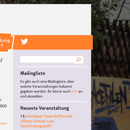
!
Suche
Mailingliste
Es gibt auch eine Mailingliste, über
welche Veranstaltungen bekannt
gegeben werden. Ihr könnt euch
hier
an-
und abmelden.
n
.000
Neueste Veranstaltung
7.8.:
Einsteiger*innen-Treffen und
offenes Plenum vom
über
lesen
Tierbefreiungstreff
Mahnwache