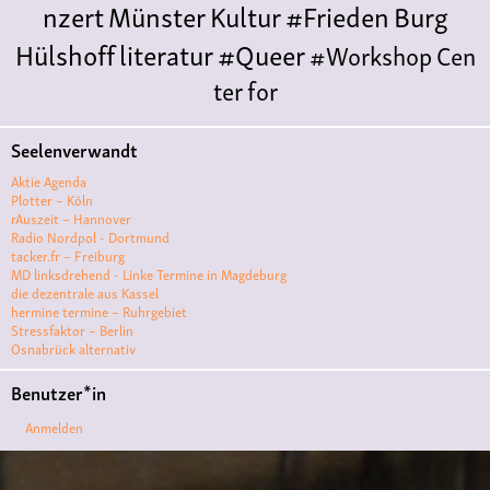
nzert
Münster
Kultur
#Frieden
Burg
Hülshoff
literatur
#Queer
#Workshop
Cen
ter for
Literature
Polyamorie
Polytreff
#live
Konzert
Seelenverwandt
Polyamorietreff
Ethische Nicht-
Aktie Agenda
Monogamie
CNM
#jazz
#vortrag
antifa
femin
Plotter – Köln
rAuszeit – Hannover
ismus
kunst
antisemitismus
Musik
#cubakult
Radio Nordpol - Dortmund
tacker.fr – Freiburg
ur
DFG-
MD linksdrehend - Linke Termine in Magdeburg
VK
queer
#Demo
#Theater
Friedenskooperati
die dezentrale aus Kassel
hermine termine – Ruhrgebiet
ve
#film #kino #filmwerkstatt
Stressfaktor – Berlin
Osnabrück alternativ
#filmclub
#Münster
#BLACKBOX
punk
#kino
Benutzer*in
#menschenrechte
#film #kino #kultur
Anmelden
#muenster
#filmwerkstatttmünster
#vegan
#Ausstellun