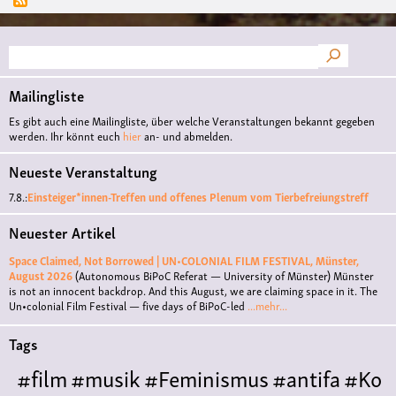
Suche
Mailingliste
Es gibt auch eine Mailingliste, über welche Veranstaltungen bekannt gegeben
werden. Ihr könnt euch
hier
an- und abmelden.
Neueste Veranstaltung
7.8.:
Einsteiger*innen-Treffen und offenes Plenum vom Tierbefreiungstreff
Neuester Artikel
Space Claimed, Not Borrowed | UN•COLONIAL FILM FESTIVAL, Münster,
August 2026
(Autonomous BiPoC Referat — University of Münster)
Münster
is not an innocent backdrop. And this August, we are claiming space in it. The
Un•colonial Film Festival — five days of BiPoC-led
...mehr...
Tags
#film
#musik
#Feminismus
#antifa
#Ko