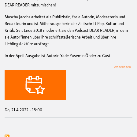
DEAR READER mitzumischen!
Mascha Jacobs arbeitet als Publizistin, freie Autorin, Moderatorin und
Redakteurin und ist Mitherausgeberin der Zeitschrift Pop. Kultur und
Kritik. Seit Ende 2018 moderiert sie den Podcast DEAR READER, in dem
sie Autor*innen über ihre schriftstellerische Arbeit und über ihre
Lieblingslektüre ausfragt.
In der April-Ausgabe ist Autorin Yade Yasemin Önder zu Gast.
übe
Weiterlesen
DE
RE
Pod
Do, 21.4.2022 - 18:00