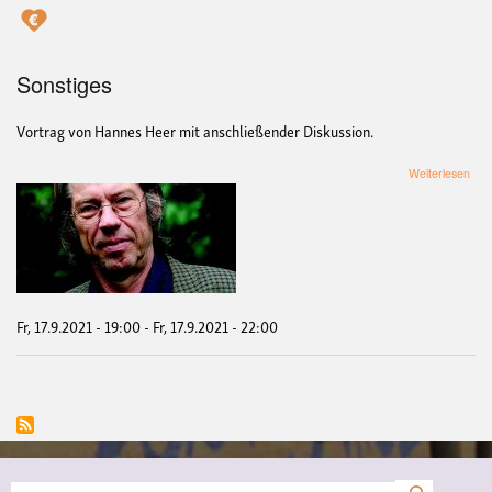
Sonstiges
Vortrag von Hannes Heer mit anschließender Diskussion.
übe
Weiterlesen
"Ver
im
Ost
–
Jud
Kri
und
Hung
Fr, 17.9.2021 - 19:00
-
Fr, 17.9.2021 - 22:00
-
Vort
-
Hist
Han
Hee
Suche