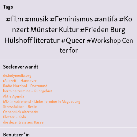
Tags
#film
#musik
#Feminismus
#antifa
#Ko
nzert
Münster
Kultur
#Frieden
Burg
Hülshoff
literatur
#Queer
#Workshop
Cen
ter for
Literature
Polyamorie
Polytreff
#live
Konzert
Seelenverwandt
Polyamorietreff
Ethische Nicht-
de.indymedia.org
Monogamie
CNM
#jazz
#vortrag
antifa
femin
rAuszeit – Hannover
Radio Nordpol - Dortmund
ismus
kunst
antisemitismus
Musik
#cubakult
hermine termine – Ruhrgebiet
Aktie Agenda
ur
DFG-
MD linksdrehend - Linke Termine in Magdeburg
VK
queer
#Demo
#Theater
Friedenskooperati
Stressfaktor – Berlin
Osnabrück alternativ
ve
#film #kino #filmwerkstatt
Plotter – Köln
die dezentrale aus Kassel
#filmclub
#Münster
#BLACKBOX
punk
#kino
Benutzer*in