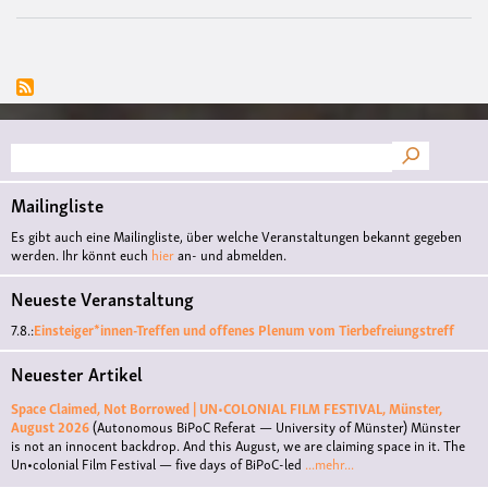
Suche
Mailingliste
Es gibt auch eine Mailingliste, über welche Veranstaltungen bekannt gegeben
werden. Ihr könnt euch
hier
an- und abmelden.
Neueste Veranstaltung
7.8.:
Einsteiger*innen-Treffen und offenes Plenum vom Tierbefreiungstreff
Neuester Artikel
Space Claimed, Not Borrowed | UN•COLONIAL FILM FESTIVAL, Münster,
August 2026
(Autonomous BiPoC Referat — University of Münster)
Münster
is not an innocent backdrop. And this August, we are claiming space in it. The
Un•colonial Film Festival — five days of BiPoC-led
...mehr...