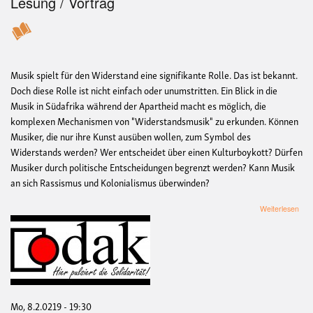
Lesung / Vortrag
Musik spielt für den Widerstand eine signifikante Rolle. Das ist bekannt.
Doch diese Rolle ist nicht einfach oder unumstritten. Ein Blick in die
Musik in Südafrika während der Apartheid macht es möglich, die
komplexen Mechanismen von "Widerstandsmusik" zu erkunden. Können
Musiker, die nur ihre Kunst ausüben wollen, zum Symbol des
Widerstands werden? Wer entscheidet über einen Kulturboykott? Dürfen
Musiker durch politische Entscheidungen begrenzt werden? Kann Musik
an sich Rassismus und Kolonialismus überwinden?
übe
Weiterlesen
Mus
und
Wid
geg
die
Apa
in
Süda
Mo, 8.2.0219 - 19:30