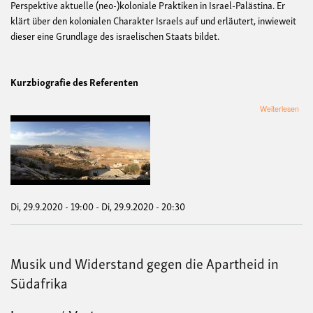
Perspektive aktuelle (neo-)koloniale Praktiken in Israel-Palästina. Er
klärt über den kolonialen Charakter Israels auf und erläutert, inwieweit
dieser eine Grundlage des israelischen Staats bildet.
Kurzbiografie des Referenten
übe
Weiterlesen
Pers
auf
Kolo
in
Isra
Palä
(Ver
von
Di, 29.9.2020 - 19:00
-
Di, 29.9.2020 - 20:30
Palä
Anti
Musik und Widerstand gegen die Apartheid in
Südafrika