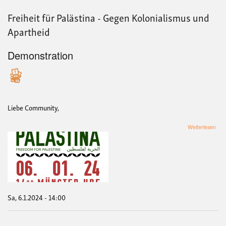
Freiheit für Palästina - Gegen Kolonialismus und
Apartheid
Demonstration
Liebe Community,
übe
Weiterlesen
Frei
für
Palä
-
Geg
Kolo
und
Apa
Sa, 6.1.2024 - 14:00