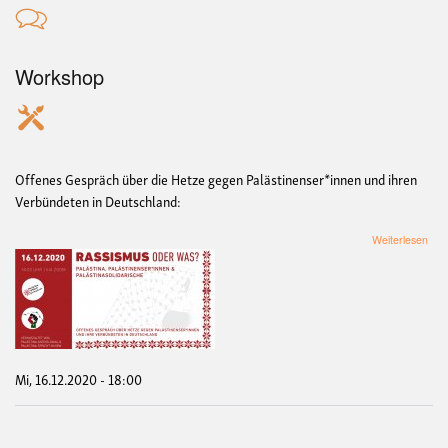
Workshop
Offenes Gespräch über die Hetze gegen Palästinenser*innen und ihren
Verbündeten in Deutschland:
übe
Weiterlesen
Ras
ode
was
Palä
Palä
und
Palä
Mi, 16.12.2020 - 18:00