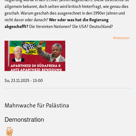
allgemein bekannt, doch selten wird kritisch hinterfragt, wie genau dies
geschah. Warum geschah dies ausgerechnet in den 1990er Jahren und
nicht davor oder danach?
Wer oder was hat die Regierung
abgeschafft?
Die Vereinten Nationen? Die USA? Deutschland?
übe
Weiterlesen
Wid
Aka
-
Apa
in
Süda
&
Anti
So, 23.11.2025 - 13:00
Apa
Bew
Mahnwache für Palästina
Demonstration