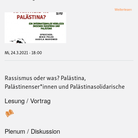
übe
Weiterlesen
Apa
in
Isra
Palä
Disk
übe
die
„Dok
Mi, 24.3.2021 - 18:00
der
Ras
mit
Mik
Rassismus oder was? Palästina,
Pel
und
Palästinenser*innen und Palästinasolidarische
Adil
Ma
Lesung / Vortrag
Plenum / Diskussion