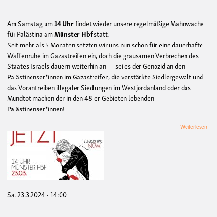
Am Samstag um
14 Uhr
findet wieder unsere regelmäßige Mahnwache
für Palästina am
Münster Hbf
statt.
Seit mehr als 5 Monaten setzten wir uns nun schon für eine dauerhafte
Waffenruhe im Gazastreifen ein, doch die grausamen Verbrechen des
Staates Israels dauern weiterhin an — sei es der Genozid an den
Palästinenser*innen im Gazastreifen, die verstärkte Siedlergewalt und
das Vorantreiben illegaler Siedlungen im Westjordanland oder das
Mundtot machen der in den 48-er Gebieten lebenden
Palästinenser*innen!
übe
Weiterlesen
Mah
für
Palä
Sa, 23.3.2024 - 14:00