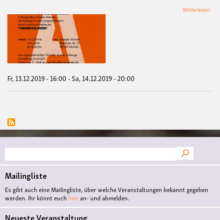
übe
Weiterlesen
The
von
unt
Fr, 13.12.2019 - 16:00
-
Sa, 14.12.2019 - 20:00
Suche
Mailingliste
Es gibt auch eine Mailingliste, über welche Veranstaltungen bekannt gegeben
werden. Ihr könnt euch
hier
an- und abmelden.
Neueste Veranstaltung