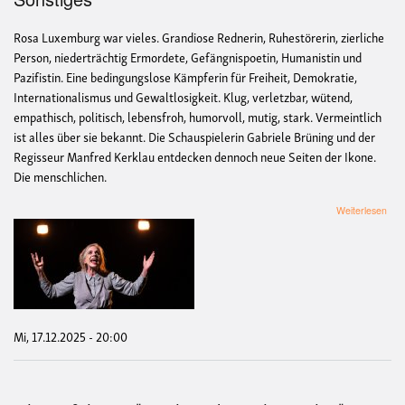
Rosa Luxemburg war vieles. Grandiose Rednerin, Ruhestörerin, zierliche
Person, niederträchtig Ermordete, Gefängnispoetin, Humanistin und
Pazifistin. Eine bedingungslose Kämpferin für Freiheit, Demokratie,
Internationalismus und Gewaltlosigkeit. Klug, verletzbar, wütend,
empathisch, politisch, lebensfroh, humorvoll, mutig, stark. Vermeintlich
ist alles über sie bekannt. Die Schauspielerin Gabriele Brüning und der
Regisseur Manfred Kerklau entdecken dennoch neue Seiten der Ikone.
Die menschlichen.
übe
Weiterlesen
Ros
Men
sein
ist
vor
alle
die
Hau
Mi, 17.12.2025 - 20:00