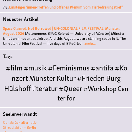
7.8.:
Einsteiger*innen-Treffen und offenes Plenum vom Tierbefreiungstreff
Neuester Artikel
Space Claimed, Not Borrowed | UN•COLONIAL FILM FESTIVAL, Münster,
August 2026
(Autonomous BiPoC Referat — University of Münster)
Münster
is not an innocent backdrop. And this August, we are claiming space in it. The
Un•colonial Film Festival — five days of BiPoC-led
...mehr...
Tags
#film
#musik
#Feminismus
#antifa
#Ko
nzert
Münster
Kultur
#Frieden
Burg
Hülshoff
literatur
#Queer
#Workshop
Cen
ter for
Literature
Polyamorie
Polytreff
#live
Konzert
Seelenverwandt
Polyamorietreff
Ethische Nicht-
Osnabrück alternativ
Monogamie
CNM
#jazz
#vortrag
antifa
femin
Stressfaktor – Berlin