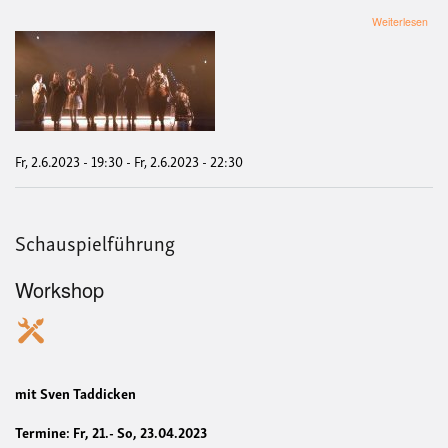
übe
Weiterlesen
Fil
"Spi
ode
nich
spie
mit
Pod
zu
Fr, 2.6.2023 - 19:30
-
Fr, 2.6.2023 - 22:30
Kult
und
Inkl
Schauspielführung
Workshop
mit Sven Taddicken
Termine: Fr, 21.- So, 23.04.2023