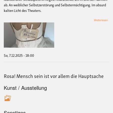
ab. An weiblicher Selbstzerstörung und Selbstermächtigung. Im absurd
kalten Licht des Theaters.
übe
Weiterlesen
TH
UN
KÄ
VO
HE
So, 7.12.2025 - 18:00
Rosa! Mensch sein ist vor allem die Hauptsache
Kunst / Ausstellung
Sonstiges