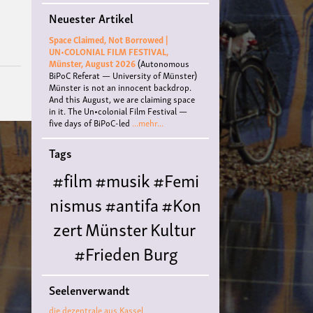
Jahr
Neuester Artikel
nach
Bolsonaro
Space Claimed, Not Borrowed |
UN•COLONIAL FILM FESTIVAL,
Münster, August 2026
(Autonomous
BiPoC Referat — University of Münster)
Münster is not an innocent backdrop.
And this August, we are claiming space
in it. The Un•colonial Film Festival —
five days of BiPoC-led
...mehr...
Tags
#film
#musik
#Femi
nismus
#antifa
#Kon
zert
Münster
Kultur
#Frieden
Burg
Hülshoff
literatur
#
Seelenverwandt
Queer
#Workshop
Ce
die dezentrale aus Kassel