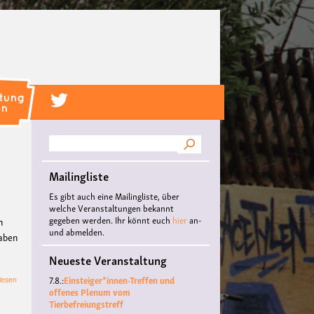
Suche
Mailingliste
Es gibt auch eine Mailingliste, über
welche Veranstaltungen bekannt
gegeben werden. Ihr könnt euch
hier
an-
n
und abmelden.
Haben
Neueste Veranstaltung
7.8.:
Einsteiger*innen-Treffen und
über
lesen
offenes Plenum vom
Brasilien
Tierbefreiungstreff
–
im