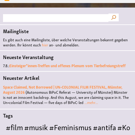
Suche
Mailingliste
Es gibt auch eine Mailingliste, über welche Veranstaltungen bekannt gegeben
werden. Ihr könnt euch
hier
an- und abmelden.
Neueste Veranstaltung
7.8.:
Einsteiger*innen-Treffen und offenes Plenum vom Tierbefreiungstreff
Neuester Artikel
Space Claimed, Not Borrowed | UN•COLONIAL FILM FESTIVAL, Münster,
August 2026
(Autonomous BiPoC Referat — University of Münster)
Münster
is not an innocent backdrop. And this August, we are claiming space in it. The
Un•colonial Film Festival — five days of BiPoC-led
...mehr...
Tags
#film
#musik
#Feminismus
#antifa
#Ko