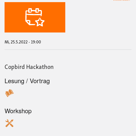
„Ras
Poli
und
Kapi
Mi, 25.5.2022 - 19:00
Copbird Hackathon
Lesung / Vortrag
Workshop