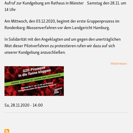
Aufruf zur Kundgebung am Rathaus in Münster Samstag den 28.11. um
14 Uhr
Am Mittwoch, den 03.12.2020, beginnt der erste Gruppenprozess im
Rondenbarg-Massenverfahren vor dem Landgericht Hamburg.
In Solidarität mit den Angeklagten und um gegen den unerträglichen
Mist dieser Pilotverfahren zu protestieren rufen wir dazu auf sich
unserer Kundgebung anzuschließen.
übe
Weiterlesen
G20
Pro
in
die
Ton
klo
-
uns
Sa, 28.11.2020 - 14:00
Soli
geg
ihre
Rep