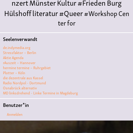
nzert
Münster
Kultur
#Frieden
Burg
Hülshoff
literatur
#Queer
#Workshop
Cen
ter for
Literature
Polyamorie
Polytreff
#live
Konzert
Seelenverwandt
Polyamorietreff
Ethische Nicht-
de.indymedia.org
Monogamie
CNM
#jazz
#vortrag
antifa
femin
Stressfaktor – Berlin
Aktie Agenda
ismus
kunst
antisemitismus
Musik
#cubakult
rAuszeit – Hannover
hermine termine – Ruhrgebiet
ur
DFG-
Plotter – Köln
VK
queer
#Demo
#Theater
Friedenskooperati
die dezentrale aus Kassel
Radio Nordpol - Dortmund
ve
#film #kino #filmwerkstatt
Osnabrück alternativ
MD linksdrehend - Linke Termine in Magdeburg
#filmclub
#Münster
#BLACKBOX
punk
#kino
Benutzer*in
#menschenrechte
#film #kino #kultur
Anmelden
#muenster
#filmwerkstatttmünster
#vegan
#Ausstellun