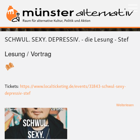
Direkt
zum
Inhalt
SCHWUL. SEXY. DEPRESSIV. - die Lesung - Stef
Lesung / Vortrag
Tickets:
https://www.localticketing.de/events/31843-schwul-sexy-
depressiv-stef
übe
Weiterlesen
SC
SEX
DEP
-
die
Les