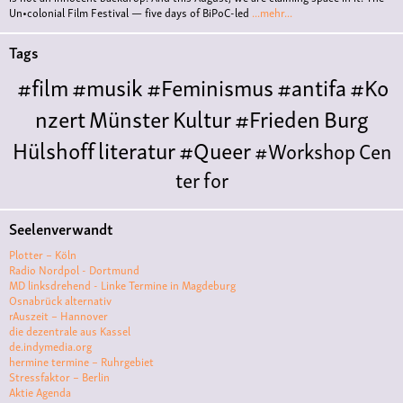
Un•colonial Film Festival — five days of BiPoC-led
...mehr...
Tags
#film
#musik
#Feminismus
#antifa
#Ko
nzert
Münster
Kultur
#Frieden
Burg
Hülshoff
literatur
#Queer
#Workshop
Cen
ter for
Literature
Polyamorie
Polytreff
#live
Konzert
Seelenverwandt
Polyamorietreff
Ethische Nicht-
Plotter – Köln
Monogamie
CNM
#jazz
#vortrag
antifa
femin
Radio Nordpol - Dortmund
MD linksdrehend - Linke Termine in Magdeburg
ismus
kunst
antisemitismus
Musik
#cubakult
Osnabrück alternativ
rAuszeit – Hannover
ur
DFG-
die dezentrale aus Kassel
VK
queer
#Demo
#Theater
Friedenskooperati
de.indymedia.org
hermine termine – Ruhrgebiet
ve
#film #kino #filmwerkstatt
Stressfaktor – Berlin
Aktie Agenda