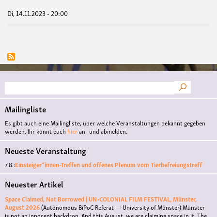
-
Stef
Di, 14.11.2023 - 20:00
Suche
Mailingliste
Es gibt auch eine Mailingliste, über welche Veranstaltungen bekannt gegeben
werden. Ihr könnt euch
hier
an- und abmelden.
Neueste Veranstaltung
7.8.:
Einsteiger*innen-Treffen und offenes Plenum vom Tierbefreiungstreff
Neuester Artikel
Space Claimed, Not Borrowed | UN•COLONIAL FILM FESTIVAL, Münster,
August 2026
(Autonomous BiPoC Referat — University of Münster)
Münster
is not an innocent backdrop. And this August, we are claiming space in it. The