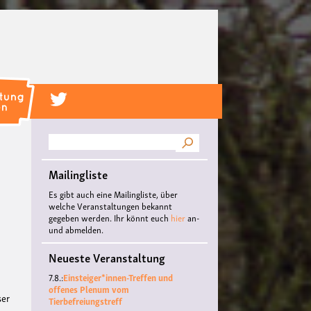
Suche
Mailingliste
Es gibt auch eine Mailingliste, über
welche Veranstaltungen bekannt
gegeben werden. Ihr könnt euch
hier
an-
und abmelden.
Neueste Veranstaltung
7.8.:
Einsteiger*innen-Treffen und
offenes Plenum vom
ser
Tierbefreiungstreff