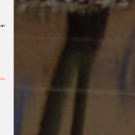
Workshop
#b-
side
Kapitalismus
#wider
stand
#Stricken
htet
#Häkelnfetzt
#Nevernotknitting
#Krie
g
#Ukraine
#Palästina
#ti
erbefreiungstreff
#Film
#Diskussion
pax
christi
Nachhaltigkeit
#kli
über
lesen
makrise
Party
Klima
Wide
Baumscheiben
rstand
#fridaysforfuture
bepflanzen
Geflüchtete
#aktivismus
#Impro
tierbefreiungstre
ff
#freieszene
#Filmwerk
stattMuenster
#Filmwerk
statt
#klimagerechtigkeit