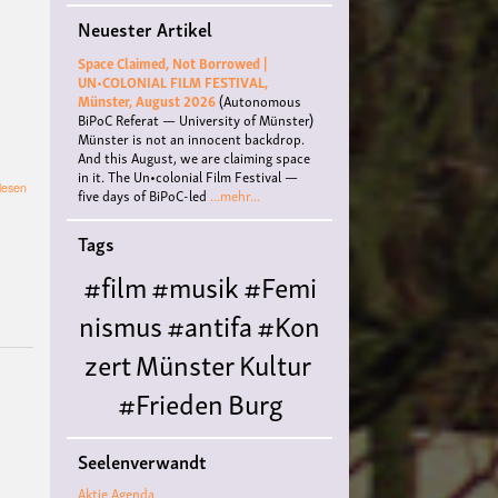
Neuester Artikel
Space Claimed, Not Borrowed |
UN•COLONIAL FILM FESTIVAL,
Münster, August 2026
(Autonomous
BiPoC Referat — University of Münster)
Münster is not an innocent backdrop.
And this August, we are claiming space
in it. The Un•colonial Film Festival —
über
lesen
five days of BiPoC-led
...mehr...
KlimaKneipe
-
Tags
Life
in
#film
#musik
#Femi
plastic,
it’s
nismus
#antifa
#Kon
drastic
zert
Münster
Kultur
#Frieden
Burg
Hülshoff
literatur
#
Seelenverwandt
Queer
#Workshop
Ce
Aktie Agenda