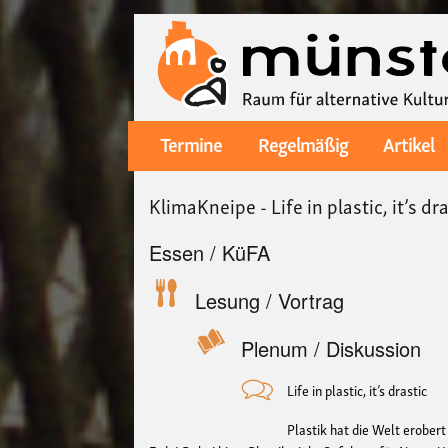
Termine
Regelmäßig
Artikel
Main
navigation
KlimaKneipe - Life in plastic, it’s dr
Essen / KüFA
Lesung / Vortrag
Plenum / Diskussion
Life in plastic, it’s drastic
Plastik hat die Welt erobert