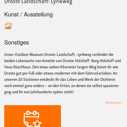
Droste Landschaft: Lyrikweg
Kunst / Ausstellung
Sonstiges
Unser Outdoor-Museum Droste-Landschaft :
Lyrikweg
verbindet die
beiden Lebensorte von Annette von Droste-Hülshoff: Burg Hülshoff und
Haus Rüschhaus. Den etwa sieben Kilometer langen Weg könnt ihr wie
Droste gut per Fuß oder etwas moderner mit dem Fahrrad erleben. An
unseren 20 Stationen entdeckt ihr das Leben und Werk der Dichterin
noch einmal ganz anders – an den Orten, an denen sie selbst spazieren
ging und ihr nun Jahrhunderte später steht!
übe
Weiterlesen
Dro
Land
Lyr