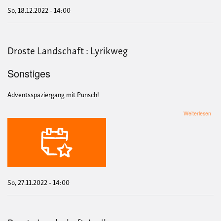
So, 18.12.2022 - 14:00
Droste Landschaft : Lyrikweg
Sonstiges
Adventsspaziergang mit Punsch!
übe
Weiterlesen
Dro
Lan
:
Lyr
So, 27.11.2022 - 14:00