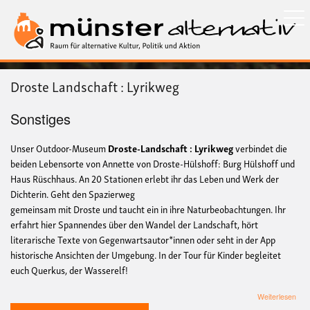
Direkt
zum
Inhalt
Droste Landschaft : Lyrikweg
Sonstiges
Unser Outdoor-Museum
Droste-Landschaft : Lyrikweg
verbindet die
beiden Lebensorte von Annette von Droste-Hülshoff: Burg Hülshoff und
Haus Rüschhaus. An 20 Stationen erlebt ihr das Leben und Werk der
Dichterin. Geht den Spazierweg
gemeinsam mit Droste und taucht ein in ihre Naturbeobachtungen. Ihr
erfahrt hier Spannendes über den Wandel der Landschaft, hört
literarische Texte von Gegenwartsautor*innen oder seht in der App
historische Ansichten der Umgebung. In der Tour für Kinder begleitet
euch Querkus, der Wasserelf!
übe
Weiterlesen
Dro