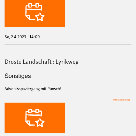
Lan
:
Lyr
So, 2.4.2023 - 14:00
Droste Landschaft : Lyrikweg
Sonstiges
Adventsspaziergang mit Punsch!
übe
Weiterlesen
Dro
Lan
:
Lyr