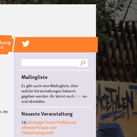
Suche
Mailingliste
Es gibt auch eine Mailingliste, über
welche Veranstaltungen bekannt
gegeben werden. Ihr könnt euch
hier
an-
und abmelden.
n. Im
Neueste Veranstaltung
7.8.:
Einsteiger*innen-Treffen und
offenes Plenum vom
Tierbefreiungstreff