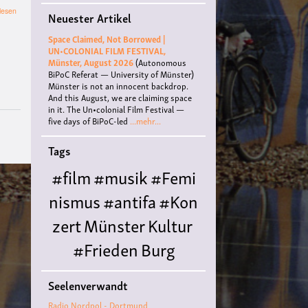
über
lesen
Neuester Artikel
"Sulwe"
-
Space Claimed, Not Borrowed |
Lesung
UN•COLONIAL FILM FESTIVAL,
für
Münster, August 2026
(Autonomous
Kinder
BiPoC Referat — University of Münster)
Münster is not an innocent backdrop.
And this August, we are claiming space
in it. The Un•colonial Film Festival —
five days of BiPoC-led
...mehr...
Tags
#film
#musik
#Femi
nismus
#antifa
#Kon
zert
Münster
Kultur
#Frieden
Burg
Hülshoff
literatur
#
Seelenverwandt
Queer
#Workshop
Ce
Radio Nordpol - Dortmund