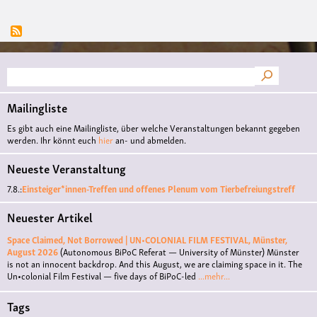
Nati
mit
uns
zu
tun?
Suche
Mailingliste
Es gibt auch eine Mailingliste, über welche Veranstaltungen bekannt gegeben
werden. Ihr könnt euch
hier
an- und abmelden.
Neueste Veranstaltung
7.8.:
Einsteiger*innen-Treffen und offenes Plenum vom Tierbefreiungstreff
Neuester Artikel
Space Claimed, Not Borrowed | UN•COLONIAL FILM FESTIVAL, Münster,
August 2026
(Autonomous BiPoC Referat — University of Münster)
Münster
is not an innocent backdrop. And this August, we are claiming space in it. The
Un•colonial Film Festival — five days of BiPoC-led
...mehr...
Tags