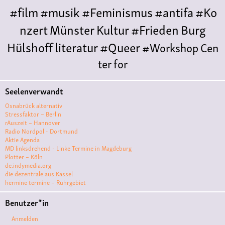
#film
#musik
#Feminismus
#antifa
#Ko
nzert
Münster
Kultur
#Frieden
Burg
Hülshoff
literatur
#Queer
#Workshop
Cen
ter for
Literature
Polyamorie
Polytreff
#live
Konzert
Seelenverwandt
Polyamorietreff
Ethische Nicht-
Osnabrück alternativ
Monogamie
CNM
#jazz
#vortrag
antifa
femin
Stressfaktor – Berlin
rAuszeit – Hannover
ismus
kunst
antisemitismus
Musik
#cubakult
Radio Nordpol - Dortmund
Aktie Agenda
ur
DFG-
MD linksdrehend - Linke Termine in Magdeburg
VK
queer
#Demo
#Theater
Friedenskooperati
Plotter – Köln
de.indymedia.org
ve
#film #kino #filmwerkstatt
die dezentrale aus Kassel
hermine termine – Ruhrgebiet
#filmclub
#Münster
#BLACKBOX
punk
#kino
Benutzer*in
#menschenrechte
#film #kino #kultur
Anmelden
#muenster