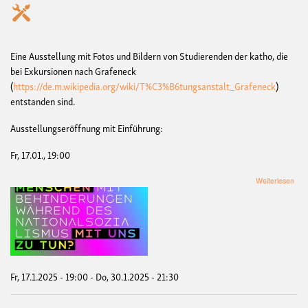
Eine Ausstellung mit Fotos und Bildern von Studierenden der katho, die
bei Exkursionen nach Grafeneck
(
https://de.m.wikipedia.org/wiki/T%C3%B6tungsanstalt_Grafeneck
)
entstanden sind.
Ausstellungseröffnung mit Einführung:
Fr, 17.01., 19:00
übe
Weiterlesen
Auss
"Wa
hat
die
Erm
von
Men
mit
Fr, 17.1.2025 - 19:00
-
Do, 30.1.2025 - 21:30
Beh
wäh
des