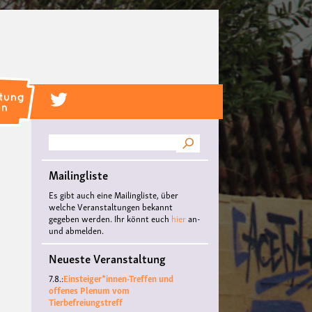
Suche
Mailingliste
Es gibt auch eine Mailingliste, über
welche Veranstaltungen bekannt
gegeben werden. Ihr könnt euch
hier
an-
und abmelden.
Neueste Veranstaltung
7.8.:
Einsteiger*innen-Treffen und
offenes Plenum vom
Tierbefreiungstreff