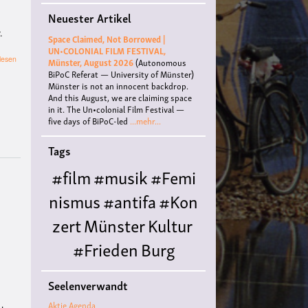
Neuester Artikel
.
Space Claimed, Not Borrowed |
UN•COLONIAL FILM FESTIVAL,
über
lesen
Münster, August 2026
(Autonomous
GartenStarten
BiPoC Referat — University of Münster)
in
Münster is not an innocent backdrop.
Unser
And this August, we are claiming space
Aller
in it. The Un•colonial Film Festival —
Garten
five days of BiPoC-led
...mehr...
Tags
#film
#musik
#Femi
nismus
#antifa
#Kon
zert
Münster
Kultur
#Frieden
Burg
Hülshoff
literatur
#
Seelenverwandt
Queer
#Workshop
Ce
Aktie Agenda