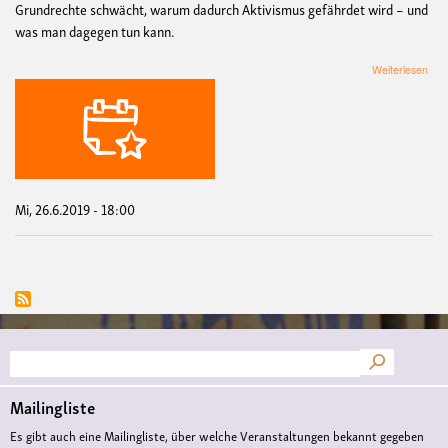
Grundrechte schwächt, warum dadurch Aktivismus gefährdet wird – und
was man dagegen tun kann.
übe
Weiterlesen
Übe
leich
gem
Das
neu
Poli
in
NR
Mi, 26.6.2019 - 18:00
Suche
Mailingliste
Es gibt auch eine Mailingliste, über welche Veranstaltungen bekannt gegeben