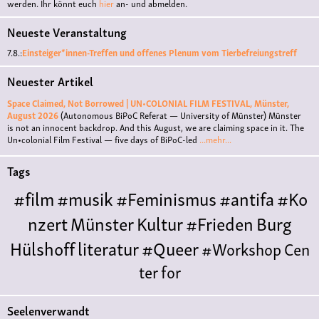
werden. Ihr könnt euch
hier
an- und abmelden.
Neueste Veranstaltung
7.8.:
Einsteiger*innen-Treffen und offenes Plenum vom Tierbefreiungstreff
Neuester Artikel
Space Claimed, Not Borrowed | UN•COLONIAL FILM FESTIVAL, Münster,
August 2026
(Autonomous BiPoC Referat — University of Münster)
Münster
is not an innocent backdrop. And this August, we are claiming space in it. The
Un•colonial Film Festival — five days of BiPoC-led
...mehr...
Tags
#film
#musik
#Feminismus
#antifa
#Ko
nzert
Münster
Kultur
#Frieden
Burg
Hülshoff
literatur
#Queer
#Workshop
Cen
ter for
Literature
Polyamorie
Polytreff
#live
Konzert
Seelenverwandt
Polyamorietreff
Ethische Nicht-