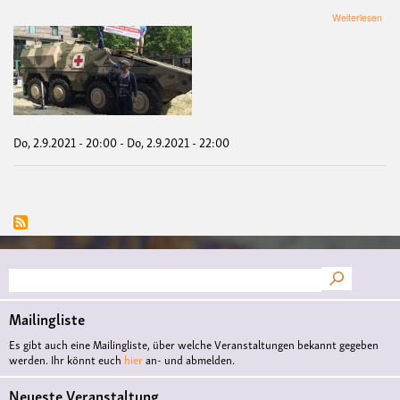
übe
Weiterlesen
Ach
VE
Fil
mit
Disk
"Kri
begi
hier.
Do, 2.9.2021 - 20:00
-
Do, 2.9.2021 - 22:00
So
wer
Kri
gem
Suche
Mailingliste
Es gibt auch eine Mailingliste, über welche Veranstaltungen bekannt gegeben
werden. Ihr könnt euch
hier
an- und abmelden.
Neueste Veranstaltung