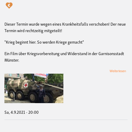
Dieser Termin wurde wegen eines Krankheitsfalls verschoben! Der neue
Termin wird rechtzeitig mitgeteilt!
"Krieg beginnt hier. So werden Kriege gemacht"
Ein Film über Kriegsvorbereitung und Widerstand in der Garnisonsstadt
Münster.
übe
Weiterlesen
Ach
Ter
VE
Fil
und
Disk
"Kri
begi
Sa, 4.9.2021 - 20:00
hier.
So
wer
Kri