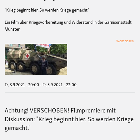
"Krieg beginnt hier. So werden Kriege gemacht"
Ein Film über Kriegsvorbereitung und Widerstand in der Garnisonsstadt
Münster.
übe
Weiterlesen
Ach
Ter
VE
Fil
und
Disk
"Kri
begi
Fr, 3.9.2021 - 20:00
-
Fr, 3.9.2021 - 22:00
hier.
So
wer
Kri
Achtung! VERSCHOBEN! Filmpremiere mit
gem
Diskussion: "Krieg beginnt hier. So werden Kriege
gemacht."