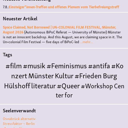
7.8.:
Einsteiger*innen-Treffen und offenes Plenum vom Tierbefreiungstreff
Neuester Artikel
Space Claimed, Not Borrowed | UN•COLONIAL FILM FESTIVAL, Münster,
August 2026
(Autonomous BiPoC Referat — University of Münster)
Münster
is not an innocent backdrop. And this August, we are claiming space in it. The
Un•colonial Film Festival — five days of BiPoC-led
...mehr...
Tags
#film
#musik
#Feminismus
#antifa
#Ko
nzert
Münster
Kultur
#Frieden
Burg
Hülshoff
literatur
#Queer
#Workshop
Cen
ter for
Literature
Polyamorie
Polytreff
#live
Konzert
Seelenverwandt
Polyamorietreff
Ethische Nicht-
Osnabrück alternativ
Monogamie
CNM
#jazz
#vortrag
antifa
femin
Stressfaktor – Berlin