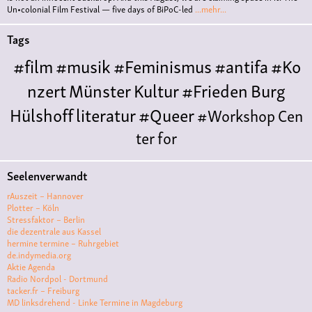
Un•colonial Film Festival — five days of BiPoC-led
...mehr...
Tags
#film
#musik
#Feminismus
#antifa
#Ko
nzert
Münster
Kultur
#Frieden
Burg
Hülshoff
literatur
#Queer
#Workshop
Cen
ter for
Literature
Polyamorie
Polytreff
#live
Konzert
Seelenverwandt
Polyamorietreff
Ethische Nicht-
rAuszeit – Hannover
Monogamie
CNM
#jazz
#vortrag
antifa
femin
Plotter – Köln
Stressfaktor – Berlin
ismus
kunst
antisemitismus
Musik
#cubakult
die dezentrale aus Kassel
hermine termine – Ruhrgebiet
ur
DFG-
de.indymedia.org
VK
queer
#Demo
#Theater
Friedenskooperati
Aktie Agenda
Radio Nordpol - Dortmund
ve
#film #kino #filmwerkstatt
tacker.fr – Freiburg
MD linksdrehend - Linke Termine in Magdeburg