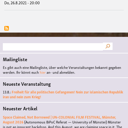
Do, 26.8.2021 - 20:00
Suche
Mailingliste
Es gibt auch eine Mailingliste, über welche Veranstaltungen bekannt gegeben
werden. Ihr könnt euch
hier
an- und abmelden.
Neueste Veranstaltung
13.8.:
Freiheit für alle politischen Gefangenen! Nein zur islamischen Republik
iran und nein zum Krieg!
Neuester Artikel
Space Claimed, Not Borrowed | UN•COLONIAL FILM FESTIVAL, Münster,
August 2026
(Autonomous BiPoC Referat — University of Münster)
Münster
is not an innocent backdrop. And this August, we are claiming space in it. The