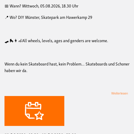
📅 Wann? Mittwoch, 05.08.2026, 18.30 Uhr
📍 Wo? DIY Münster, Skatepark am Hawerkamp 29
🛹 🛼👩‍🦽All wheels, levels, ages and genders are welcome.
Wenn du kein Skateboard hast, kein Problem… Skateboards und Schoner
haben wir da.
übe
Weiterlesen
Que
Ska