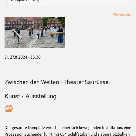
übe
Weiterlesen
offe
Gen
"Zw
den
Wel
The
Sau
Di, 27.8.2024 - 18:30
Zwischen den Welten - Theater Saurüssel
Kunst / Ausstellung
Der gesamte Domplatz wird Teil einer sich bewegenden Installation, eine
Prozession Suchender führt mit 654 Schilfstäben und sieben Holzbalken