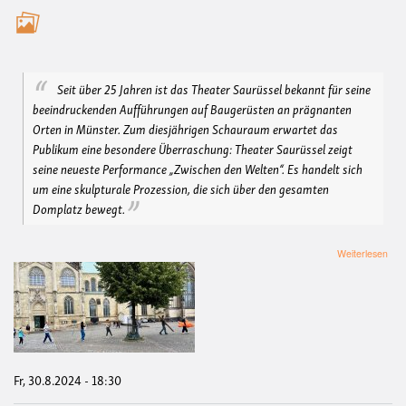
Seit über 25 Jahren ist das Theater Saurüssel bekannt für seine
beeindruckenden Aufführungen auf Baugerüsten an prägnanten
Orten in Münster. Zum diesjährigen Schauraum erwartet das
Publikum eine besondere Überraschung: Theater Saurüssel zeigt
seine neueste Performance „Zwischen den Welten“. Es handelt sich
um eine skulpturale Prozession, die sich über den gesamten
Domplatz bewegt.
übe
Weiterlesen
Zwi
den
Wel
-
The
Sau
Fr, 30.8.2024 - 18:30