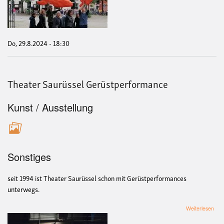
-
The
Sau
Do, 29.8.2024 - 18:30
Theater Saurüssel Gerüstperformance
Kunst / Ausstellung
Sonstiges
seit 1994 ist Theater Saurüssel schon mit Gerüstperformances
unterwegs.
übe
Weiterlesen
The