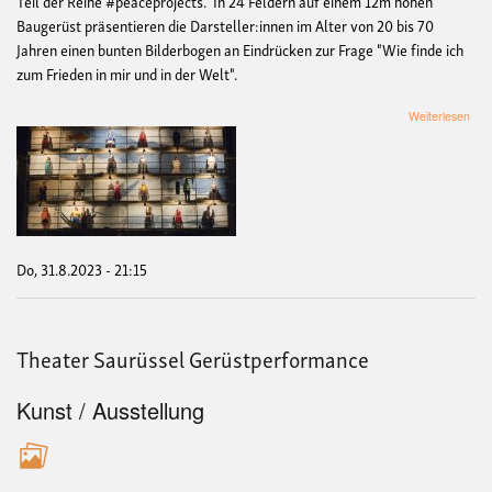
Teil der Reihe #peaceprojects. In 24 Feldern auf einem 12m hohen
Baugerüst präsentieren die Darsteller:innen im Alter von 20 bis 70
Jahren einen bunten Bilderbogen an Eindrücken zur Frage "Wie finde ich
zum Frieden in mir und in der Welt".
übe
Weiterlesen
The
Sau
Ger
Do, 31.8.2023 - 21:15
Theater Saurüssel Gerüstperformance
Kunst / Ausstellung