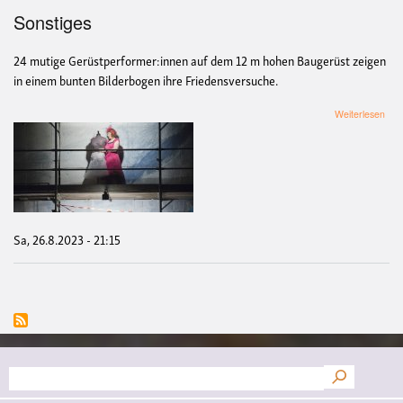
Sonstiges
24 mutige Gerüstperformer:innen auf dem 12 m hohen Baugerüst zeigen
in einem bunten Bilderbogen ihre Friedensversuche.
übe
Weiterlesen
The
Sau
Ger
Sa, 26.8.2023 - 21:15
Suche