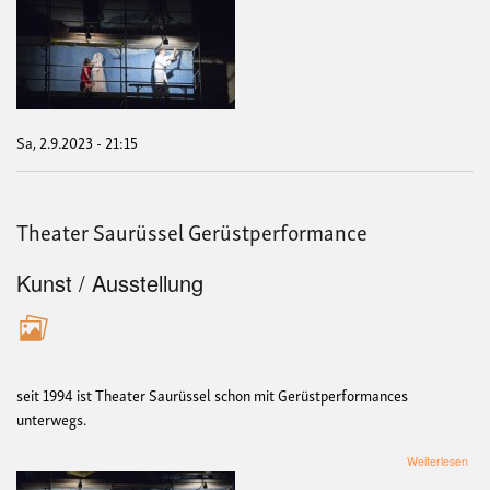
The
Sau
Ger
Sa, 2.9.2023 - 21:15
Theater Saurüssel Gerüstperformance
Kunst / Ausstellung
seit 1994 ist Theater Saurüssel schon mit Gerüstperformances
unterwegs.
übe
Weiterlesen
The