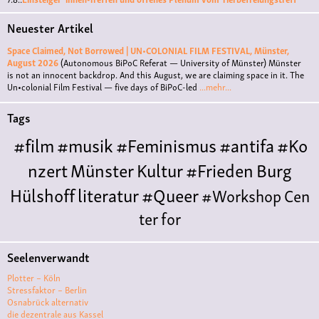
Neuester Artikel
Space Claimed, Not Borrowed | UN•COLONIAL FILM FESTIVAL, Münster,
August 2026
(Autonomous BiPoC Referat — University of Münster)
Münster
is not an innocent backdrop. And this August, we are claiming space in it. The
Un•colonial Film Festival — five days of BiPoC-led
...mehr...
Tags
#film
#musik
#Feminismus
#antifa
#Ko
nzert
Münster
Kultur
#Frieden
Burg
Hülshoff
literatur
#Queer
#Workshop
Cen
ter for
Literature
Polyamorie
Polytreff
#live
Konzert
Seelenverwandt
Polyamorietreff
Ethische Nicht-
Plotter – Köln
Monogamie
CNM
#jazz
#vortrag
antifa
femin
Stressfaktor – Berlin
Osnabrück alternativ
ismus
kunst
antisemitismus
Musik
#cubakult
die dezentrale aus Kassel