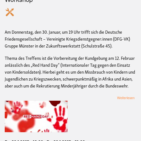
Am Donnerstag, den 30. Januar, um 19 Uhr trifft sich die Deutsche
Friedensgesellschaft – Vereinigte Kriegsdienstgegner:innen (DFG-VK)
Gruppe Münster in der Zukunftswerkstatt (Schulstraße 45).
Thema des Treffens ist die Vorbereitung der Kundgebung am 12. Februar
anlässlich des „Red Hand Day“ (Internationaler Tag gegen den Einsatz
von Kindersoldaten). Hierbei geht es um den Missbrauch von Kindern und
Jugendlichen zu Kriegszwecken, schwerpunktmäßig in Afrika und Asien,
aber auch um die Rekrutierung Minderjähriger durch die Bundeswehr.
übe
Weiterlesen
Tref
der
DFG
VK
Mün
zur
Vorb
des