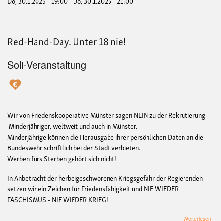
Do, 30.1.2025 - 19:00
-
Do, 30.1.2025 - 21:00
„Re
Han
Day
Red-Hand-Day. Unter 18 nie!
Soli-Veranstaltung
Wir von Friedenskooperative Münster sagen NEIN zu der Rekrutierung
Minderjähriger, weltweit und auch in Münster.
Minderjährige können die Herausgabe ihrer persönlichen Daten an die
Bundeswehr schriftlich bei der Stadt verbieten.
Werben fürs Sterben gehört sich nicht!
In Anbetracht der herbeigeschworenen Kriegsgefahr der Regierenden
setzen wir ein Zeichen für Friedensfähigkeit und NIE WIEDER
FASCHISMUS - NIE WIEDER KRIEG!
übe
Weiterlesen