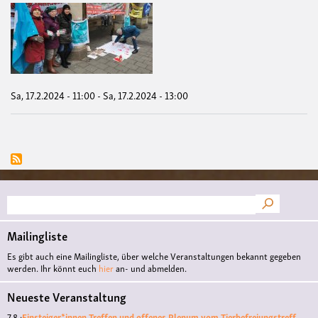
Red
Han
Day
Unt
18
nie!
Sa, 17.2.2024 - 11:00
-
Sa, 17.2.2024 - 13:00
Suche
Mailingliste
Es gibt auch eine Mailingliste, über welche Veranstaltungen bekannt gegeben
werden. Ihr könnt euch
hier
an- und abmelden.
Neueste Veranstaltung
7.8.:
Einsteiger*innen-Treffen und offenes Plenum vom Tierbefreiungstreff