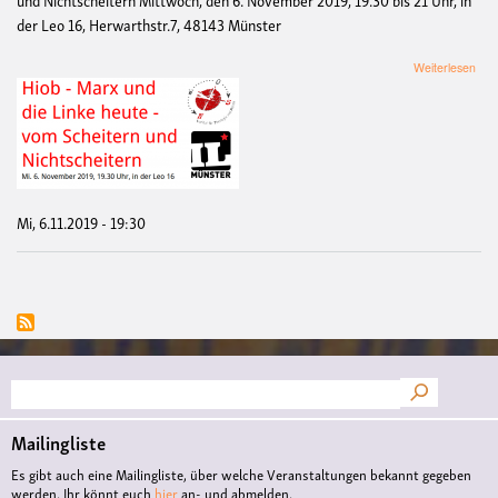
der Leo 16, Herwarthstr.7, 48143 Münster
übe
Weiterlesen
Hio
-
Mar
und
die
Link
heut
Vo
Mi, 6.11.2019 - 19:30
Sche
und
Nich
Suche
Mailingliste
Es gibt auch eine Mailingliste, über welche Veranstaltungen bekannt gegeben
werden. Ihr könnt euch
hier
an- und abmelden.