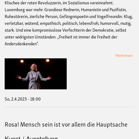
Klischee der roten Revoluzzerin, im Sozialismus vereinnahmt.
Luxemburg war mehr. Grandiose Rednerin, Humanistin und Pazifistin,
Ruhestörerin, zierliche Person, Gefängnispoetin und Vogelfreundin. Klug,
verletzbar, wütend, empathisch, politisch, lebensfroh, humorvoll, mutig,
stark. Und eine kompromisslose Verfechterin der Demokratie, selbst
unter widrigsten Umständen: „Freiheit ist immer die Freiheit der
Andersdenkenden“.
übe
Weiterlesen
Ros
Men
sein
ist
vor
alle
die
Hau
So, 2.4.2023 - 18:00
Rosa! Mensch sein ist vor allem die Hauptsache
Kunst / Ausstellung