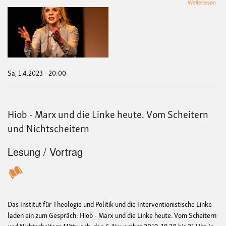
übe
Weiterlesen
Ros
Men
sein
ist
vor
alle
die
Hau
Sa, 1.4.2023 - 20:00
Hiob - Marx und die Linke heute. Vom Scheitern
und Nichtscheitern
Lesung / Vortrag
Das Institut für Theologie und Politik und die Interventionistische Linke
laden ein zum Gespräch: Hiob - Marx und die Linke heute. Vom Scheitern
und Nichtscheitern Mittwoch, den 6. November 2019, 19.30 bis 21 Uhr, in