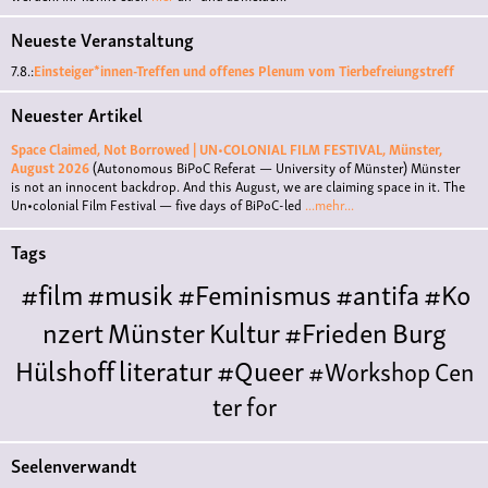
Neueste Veranstaltung
7.8.:
Einsteiger*innen-Treffen und offenes Plenum vom Tierbefreiungstreff
Neuester Artikel
Space Claimed, Not Borrowed | UN•COLONIAL FILM FESTIVAL, Münster,
August 2026
(Autonomous BiPoC Referat — University of Münster)
Münster
is not an innocent backdrop. And this August, we are claiming space in it. The
Un•colonial Film Festival — five days of BiPoC-led
...mehr...
Tags
#film
#musik
#Feminismus
#antifa
#Ko
nzert
Münster
Kultur
#Frieden
Burg
Hülshoff
literatur
#Queer
#Workshop
Cen
ter for
Literature
Polyamorie
Polytreff
#live
Konzert
Seelenverwandt
Polyamorietreff
Ethische Nicht-