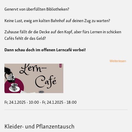
Genervt von überfüllten Bibliotheken?
Keine Lust, ewig am kalten Bahnhof auf deinen Zug zu warten?
Zuhause fällt dir die Decke auf den Kopf, aber fürs Lernen in schicken
Cafés fehlt dir das Geld?
Dann schau doch im offenen Lerncafé vorbei!
übe
Weiterlesen
Off
Ler
-
kost
&
stre
Ler
bei
Fr, 24.1.2025 - 10:00
-
Fr, 24.1.2025 - 18:00
grat
Kaff
Tee
und
Kleider- und Pflanzentausch
Sna