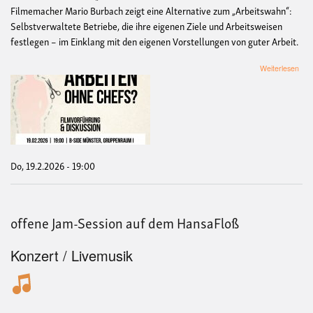
Filmemacher Mario Burbach zeigt eine Alternative zum „Arbeitswahn“:
Selbstverwaltete Betriebe, die ihre eigenen Ziele und Arbeitsweisen
festlegen – im Einklang mit den eigenen Vorstellungen von guter Arbeit.
übe
Weiterlesen
Fil
&
Disk
Ohn
Che
–
Dem
bei
Do, 19.2.2026 - 19:00
der
Arbe
offene Jam-Session auf dem HansaFloß
Konzert / Livemusik