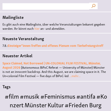
Suche
Mailingliste
Es gibt auch eine Mailingliste, über welche Veranstaltungen bekannt gegeben
werden. Ihr könnt euch
hier
an- und abmelden.
Neueste Veranstaltung
7.8.:
Einsteiger*innen-Treffen und offenes Plenum vom Tierbefreiungstreff
Neuester Artikel
Space Claimed, Not Borrowed | UN•COLONIAL FILM FESTIVAL, Münster,
August 2026
(Autonomous BiPoC Referat — University of Münster)
Münster
is not an innocent backdrop. And this August, we are claiming space in it. The
Un•colonial Film Festival — five days of BiPoC-led
...mehr...
Tags
#film
#musik
#Feminismus
#antifa
#Ko
nzert
Münster
Kultur
#Frieden
Burg