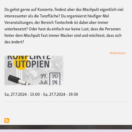
frei!
Du gehst gerne auf Konzerte, findest aber das Mischpult eigentlich viel
interessanter als die Tanzfläche? Du organisierst häufiger Mal
Veranstaltungen, der Bereich Tontechnik ist dabei aber immer
unterbesetzt? Oder hast du einfach nur keine Lust, dass die Personen
hinter dem Mischpult fast immer Macker sind und möchtest, dass sich
das ändert?
übe
Weiterlesen
Wor
Ban
abm
-
FLI
only
Sa, 27.7.2024 - 13:00
-
Sa, 27.7.2024 - 19:30