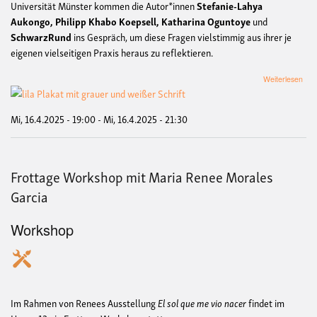
Universität Münster kommen die Autor*innen
Stefanie-Lahya
Aukongo, Philipp Khabo Koepsell, Katharina Oguntoye
und
SchwarzRund
ins Gespräch, um diese Fragen vielstimmig aus ihrer je
eigenen vielseitigen Praxis heraus zu reflektieren.
übe
Weiterlesen
Sch
deu
Aut
Mi, 16.4.2025 - 19:00
-
Mi, 16.4.2025 - 21:30
im
Aus
Ein
Pol
Frottage Workshop mit Maria Renee Morales
Abe
Garcia
Workshop
Im Rahmen von Renees Ausstellung
El sol que me vio nacer
findet im