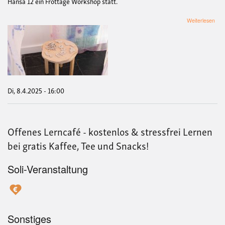
Hansa 12 ein Frottage Workshop statt.
übe
Weiterlesen
Fro
Wor
mit
Mar
Ren
Mor
Gar
Di, 8.4.2025 - 16:00
Offenes Lerncafé - kostenlos & stressfrei Lernen
bei gratis Kaffee, Tee und Snacks!
Soli-Veranstaltung
Sonstiges