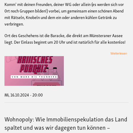
Komm' mit deinen Freunden, deiner WG oder allein (es werden sich vor
0rt noch Gruppen bilden!) vorbei, um gemeinsam einen schönen Abend
mit Rätseln, Knobeln und dem ein oder anderen kühlen Getränk zu
verbringen.
Ort des Geschehens ist die Baracke, die direkt am Münsteraner Aasee
liegt. Der Einlass beginnt um 20 Uhr und ist natürlich für alle kostenlos!
übe
Weiterlesen
Krit
Pub
-
Von
Mar
bis
Thu
Mi, 16.10.2024 - 20:00
Wohnopoly: Wie Immobilienspekulation das Land
spaltet und was wir dagegen tun können –