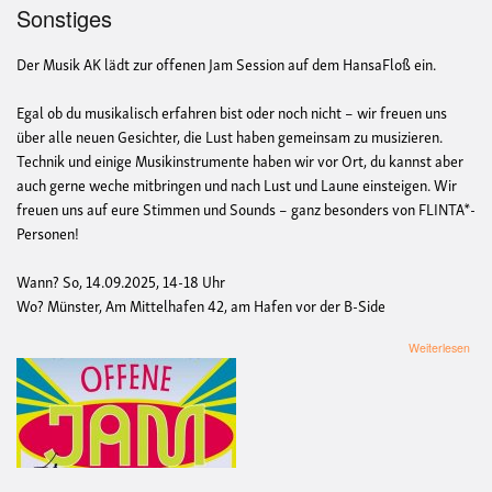
Sonstiges
Der Musik AK lädt zur offenen Jam Session auf dem HansaFloß ein.
Egal ob du musikalisch erfahren bist oder noch nicht – wir freuen uns
über alle neuen Gesichter, die Lust haben gemeinsam zu musizieren.
Technik und einige Musikinstrumente haben wir vor Ort, du kannst aber
auch gerne weche mitbringen und nach Lust und Laune einsteigen. Wir
freuen uns auf eure Stimmen und Sounds – ganz besonders von FLINTA*-
Personen!
Wann? So, 14.09.2025, 14-18 Uhr
Wo? Münster, Am Mittelhafen 42, am Hafen vor der B-Side
übe
Weiterlesen
offe
Jam
Ses
auf
de
Han