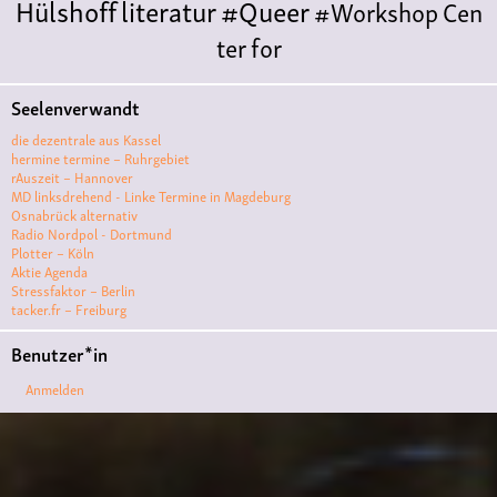
Hülshoff
literatur
#Queer
#Workshop
Cen
ter for
Literature
Polyamorie
Polytreff
#live
Konzert
Seelenverwandt
Polyamorietreff
Ethische Nicht-
die dezentrale aus Kassel
Monogamie
CNM
#jazz
#vortrag
antifa
femin
hermine termine – Ruhrgebiet
rAuszeit – Hannover
ismus
kunst
antisemitismus
Musik
#cubakult
MD linksdrehend - Linke Termine in Magdeburg
Osnabrück alternativ
ur
DFG-
Radio Nordpol - Dortmund
VK
queer
#Demo
#Theater
Friedenskooperati
Plotter – Köln
Aktie Agenda
ve
#film #kino #filmwerkstatt
Stressfaktor – Berlin
tacker.fr – Freiburg
#filmclub
#Münster
#BLACKBOX
punk
#kino
Benutzer*in
#menschenrechte
#film #kino #kultur
Anmelden
#muenster
#filmwerkstatttmünster
#vegan
#Ausstellun
g
#solidarität
Lesung
#klima
#diskussion
#an