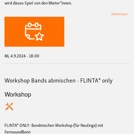
wird dieses Spiel von den Mieter*innen.
übe
Weiterlesen
Woh
Wie
Immo
das
Lan
spal
und
was
Mi, 4.9.2024 - 18:00
wir
dag
tun
kön
Workshop Bands abmischen - FLINTA* only
–
Les
u.
Workshop
Disk
mit
Car
Lay
(Md
Die
FLINTA* ONLY- Bandmischen Workshop (für Neulinge) mit
Link
FemsoundBonn
[Eint