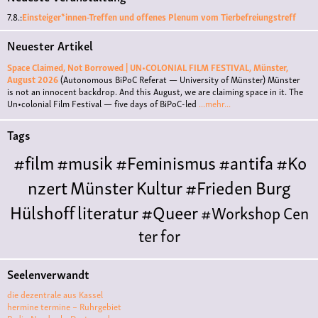
7.8.:
Einsteiger*innen-Treffen und offenes Plenum vom Tierbefreiungstreff
Neuester Artikel
Space Claimed, Not Borrowed | UN•COLONIAL FILM FESTIVAL, Münster,
August 2026
(Autonomous BiPoC Referat — University of Münster)
Münster
is not an innocent backdrop. And this August, we are claiming space in it. The
Un•colonial Film Festival — five days of BiPoC-led
...mehr...
Tags
#film
#musik
#Feminismus
#antifa
#Ko
nzert
Münster
Kultur
#Frieden
Burg
Hülshoff
literatur
#Queer
#Workshop
Cen
ter for
Literature
Polyamorie
Polytreff
#live
Konzert
Seelenverwandt
Polyamorietreff
Ethische Nicht-
die dezentrale aus Kassel
Monogamie
CNM
#jazz
#vortrag
antifa
femin
hermine termine – Ruhrgebiet