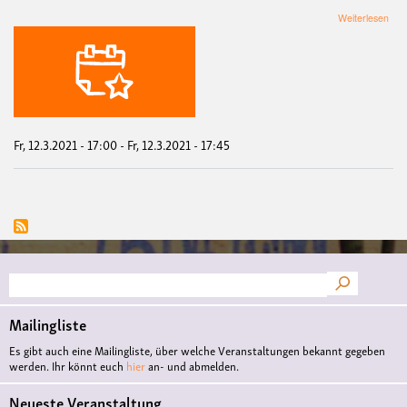
übe
Weiterlesen
Mah
für
Fri
und
Soli
/
Den
Bun
Fr, 12.3.2021 - 17:00
-
Fr, 12.3.2021 - 17:45
in
Afg
sto
Suche
Mailingliste
Es gibt auch eine Mailingliste, über welche Veranstaltungen bekannt gegeben
werden. Ihr könnt euch
hier
an- und abmelden.
Neueste Veranstaltung