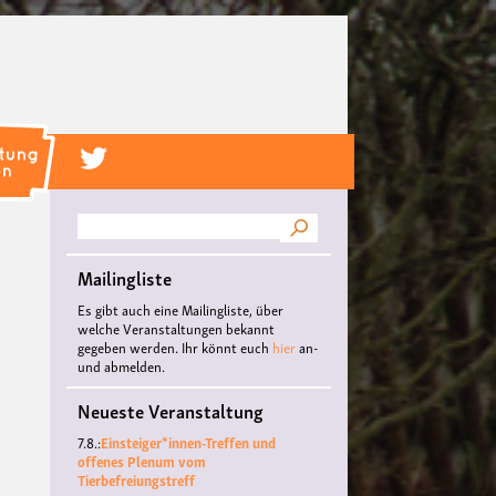
Suche
Mailingliste
Es gibt auch eine Mailingliste, über
welche Veranstaltungen bekannt
gegeben werden. Ihr könnt euch
hier
an-
und abmelden.
Neueste Veranstaltung
7.8.:
Einsteiger*innen-Treffen und
offenes Plenum vom
Tierbefreiungstreff