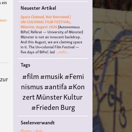
s ein
Neuester Artikel
Space Claimed, Not Borrowed |
über
lesen
UN•COLONIAL FILM FESTIVAL,
Hansafest
Münster, August 2026
(Autonomous
BiPoC Referat — University of Münster)
Münster is not an innocent backdrop.
And this August, we are claiming space
in it. The Un•colonial Film Festival —
five days of BiPoC-led
...mehr...
Tags
#film
#musik
#Femi
 zur
nismus
#antifa
#Kon
zert
Münster
Kultur
#Frieden
Burg
Hülshoff
literatur
#
Seelenverwandt
Queer
#Workshop
Ce
Plotter – Köln