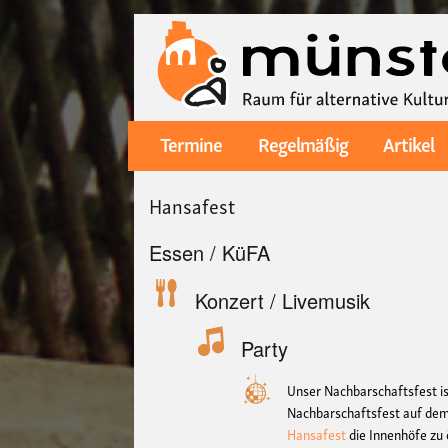
Termine
Regelmäßig
Artikel
Main
navigation
Hansafest
Essen / KüFA
Konzert / Livemusik
Party
Unser Nachbarschaftsfest i
Nachbarschaftsfest auf dem 
Hansafest
die Innenhöfe zu