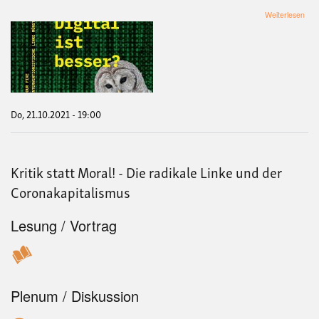
übe
Weiterlesen
Jou
fixe
der
IL
Mün
digit
ist
bes
Do, 21.10.2021 - 19:00
-
Digi
Plat
und
Kritik statt Moral! - Die radikale Linke und der
Sozi
Med
Coronakapitalismus
Lesung / Vortrag
Plenum / Diskussion