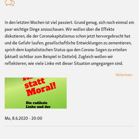
In den letzten Wochen ist viel passiert. Grund genug, sich noch einmal ein
paar wichtige Dinge anzuschauen. Wir wollen über die Effekte
diskutieren, die der Coronakapitalismus schon jetzt hervorgebracht hat
und die Gefahr laufen, gesellschaftliche Entwicklungen zu zementieren,
sprich dem kapitalistischen Status quo den Corona-Segen zu erteilen
(aktuell sichtbar zum Beispiel in Datteln). Zugleich wollen wir
reflektieren, wie viele Linke mit dieser Situation umgegangen sind.
übe
Weiterlesen
Kriti
statt
Mora
-
Die
radi
Link
und
Mo, 8.6.2020 - 20:00
der
Cor