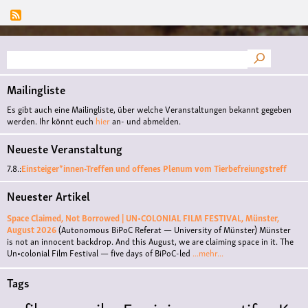
Suche
Mailingliste
Es gibt auch eine Mailingliste, über welche Veranstaltungen bekannt gegeben
werden. Ihr könnt euch
hier
an- und abmelden.
Neueste Veranstaltung
7.8.:
Einsteiger*innen-Treffen und offenes Plenum vom Tierbefreiungstreff
Neuester Artikel
Space Claimed, Not Borrowed | UN•COLONIAL FILM FESTIVAL, Münster,
August 2026
(Autonomous BiPoC Referat — University of Münster)
Münster
is not an innocent backdrop. And this August, we are claiming space in it. The
Un•colonial Film Festival — five days of BiPoC-led
...mehr...
Tags