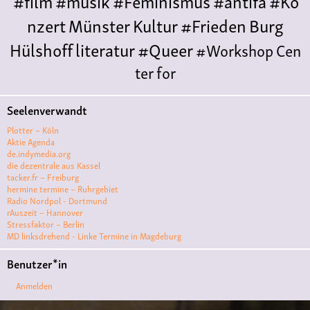
#film
#musik
#Feminismus
#antifa
#Ko
nzert
Münster
Kultur
#Frieden
Burg
Hülshoff
literatur
#Queer
#Workshop
Cen
ter for
Literature
Polyamorie
Polytreff
#live
Konzert
Seelenverwandt
Polyamorietreff
Ethische Nicht-
Plotter – Köln
Monogamie
CNM
#jazz
#vortrag
antifa
femin
Aktie Agenda
de.indymedia.org
ismus
kunst
antisemitismus
Musik
#cubakult
die dezentrale aus Kassel
tacker.fr – Freiburg
ur
DFG-
hermine termine – Ruhrgebiet
VK
queer
#Demo
#Theater
Friedenskooperati
Radio Nordpol - Dortmund
rAuszeit – Hannover
ve
#film #kino #filmwerkstatt
Stressfaktor – Berlin
MD linksdrehend - Linke Termine in Magdeburg
#filmclub
#Münster
#BLACKBOX
punk
#kino
Benutzer*in
#menschenrechte
#film #kino #kultur
Anmelden
#muenster