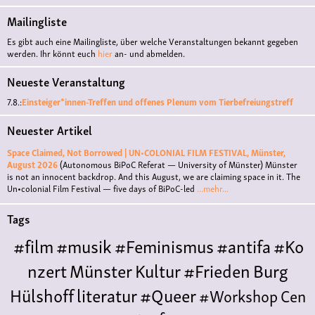
Mailingliste
Es gibt auch eine Mailingliste, über welche Veranstaltungen bekannt gegeben
werden. Ihr könnt euch
hier
an- und abmelden.
Neueste Veranstaltung
7.8.:
Einsteiger*innen-Treffen und offenes Plenum vom Tierbefreiungstreff
Neuester Artikel
Space Claimed, Not Borrowed | UN•COLONIAL FILM FESTIVAL, Münster,
August 2026
(Autonomous BiPoC Referat — University of Münster)
Münster
is not an innocent backdrop. And this August, we are claiming space in it. The
Un•colonial Film Festival — five days of BiPoC-led
...mehr...
Tags
#film
#musik
#Feminismus
#antifa
#Ko
nzert
Münster
Kultur
#Frieden
Burg
Hülshoff
literatur
#Queer
#Workshop
Cen