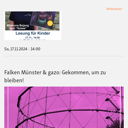
übe
Weiterlesen
"Su
-
Les
für
Kin
So, 17.11.2024 - 14:00
Falken Münster & gazo: Gekommen, um zu
bleiben!