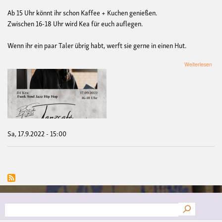
Ab 15 Uhr könnt ihr schon Kaffee + Kuchen genießen.
Zwischen 16-18 Uhr wird Kea für euch auflegen.
Wenn ihr ein paar Taler übrig habt, werft sie gerne in einen Hut.
übe
Weiterlesen
Tan
(DJ
Kea
Fun
Sou
Jaz
Hip
Hop
Sa, 17.9.2022 - 15:00
Suche