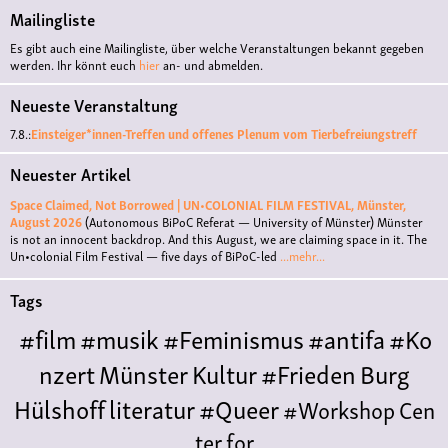
Mailingliste
Es gibt auch eine Mailingliste, über welche Veranstaltungen bekannt gegeben
werden. Ihr könnt euch
hier
an- und abmelden.
Neueste Veranstaltung
7.8.:
Einsteiger*innen-Treffen und offenes Plenum vom Tierbefreiungstreff
Neuester Artikel
Space Claimed, Not Borrowed | UN•COLONIAL FILM FESTIVAL, Münster,
August 2026
(Autonomous BiPoC Referat — University of Münster)
Münster
is not an innocent backdrop. And this August, we are claiming space in it. The
Un•colonial Film Festival — five days of BiPoC-led
...mehr...
Tags
#film
#musik
#Feminismus
#antifa
#Ko
nzert
Münster
Kultur
#Frieden
Burg
Hülshoff
literatur
#Queer
#Workshop
Cen
ter for