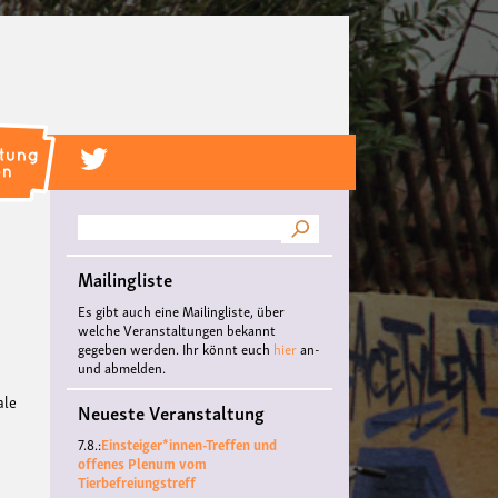
Suche
Mailingliste
Es gibt auch eine Mailingliste, über
welche Veranstaltungen bekannt
gegeben werden. Ihr könnt euch
hier
an-
und abmelden.
ale
Neueste Veranstaltung
7.8.:
Einsteiger*innen-Treffen und
offenes Plenum vom
Tierbefreiungstreff