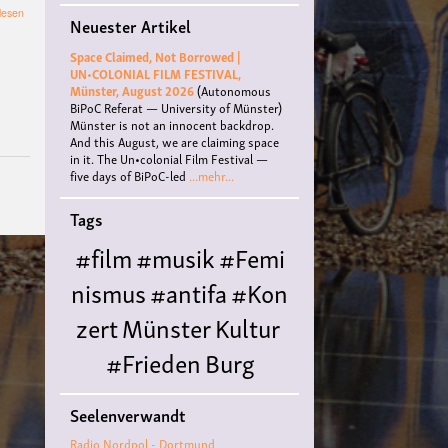
über
lesen
Neuester Artikel
Stadtrundgang
"Gemeinsam
Space Claimed, Not Borrowed |
für
UN•COLONIAL FILM FESTIVAL,
eine
Münster, August 2026
(Autonomous
nachhaltige
BiPoC Referat — University of Münster)
Zukunft
Münster is not an innocent backdrop.
in
And this August, we are claiming space
Münster"
in it. The Un•colonial Film Festival —
mit
five days of BiPoC-led
...mehr...
Gebärdendolmetschenden
Tags
#film
#musik
#Femi
nismus
#antifa
#Kon
zert
Münster
Kultur
#Frieden
Burg
Hülshoff
literatur
#
Seelenverwandt
Queer
#Workshop
Ce
Radio Nordpol - Dortmund