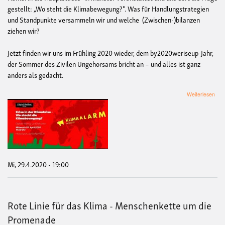
gestellt: „Wo steht die Klimabewegung?". Was für Handlungstrategien
und Standpunkte versammeln wir und welche (Zwischen-)bilanzen
ziehen wir?
Jetzt finden wir uns im Frühling 2020 wieder, dem by2020weriseup-Jahr,
der Sommer des Zivilen Ungehorsams bricht an – und alles ist ganz
anders als gedacht.
übe
Weiterlesen
Disk
bei
digit
radi
Kris
in
der
Klim
Mi, 29.4.2020 - 19:00
-
Wo
stec
die
Rote Linie für das Klima - Menschenkette um die
Kli
Promenade