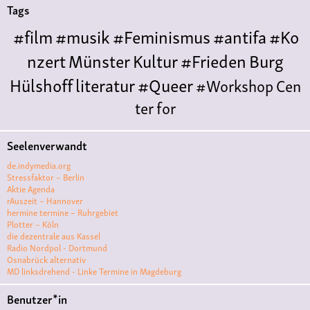
Tags
#film
#musik
#Feminismus
#antifa
#Ko
nzert
Münster
Kultur
#Frieden
Burg
Hülshoff
literatur
#Queer
#Workshop
Cen
ter for
Literature
Polyamorie
Polytreff
#live
Konzert
Seelenverwandt
Polyamorietreff
Ethische Nicht-
de.indymedia.org
Monogamie
CNM
#jazz
#vortrag
antifa
femin
Stressfaktor – Berlin
Aktie Agenda
ismus
kunst
antisemitismus
Musik
#cubakult
rAuszeit – Hannover
hermine termine – Ruhrgebiet
ur
DFG-
Plotter – Köln
VK
queer
#Demo
#Theater
Friedenskooperati
die dezentrale aus Kassel
Radio Nordpol - Dortmund
ve
#film #kino #filmwerkstatt
Osnabrück alternativ
MD linksdrehend - Linke Termine in Magdeburg
#filmclub
#Münster
#BLACKBOX
punk
#kino
Benutzer*in
#menschenrechte
#film #kino #kultur