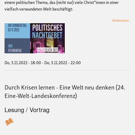
einem politischen Thema, das (nicht nur) viele Christ*innen in einer
vielfach verwundeten Welt beschäftigt:
übe
Weiterlesen
"Kli
Krie
und
Kris
-
Wa
uns
tro
Do, 3.11.2022 - 18:00
-
Do, 3.11.2022 - 22:00
Hof
mac
Ein
poli
Durch Krisen lernen - Eine Welt neu denken (24.
Nac
mit
Eine-Welt-Landeskonferenz)
Den
zum
Hin
Lesung / Vortrag
Emp
Akt
und
Hof