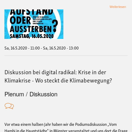
übe
Weiterlesen
Auf
ode
Aus
Sa, 16.5.2020 - 11:00
-
Sa, 16.5.2020 - 13:00
Diskussion bei digital radikal: Krise in der
Klimakrise - Wo steckt die Klimabewegung?
Plenum / Diskussion
Vor etwa einem halben Jahr haben wir die Podiumsdiskussion „Vom
Hambi in die Hauptstädte" in Münster veranstaltet und uns dort die Frage