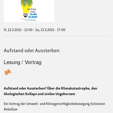
Kris
lern
-
Ein
Wel
neu
den
Fr, 12.3.2021 - 13:00
-
Sa, 13.3.2021 - 17:00
(24.
Eine
Welt
Lan
Aufstand oder Aussterben
Lesung / Vortrag
Aufstand oder Aussterben? Über die Klimakatastrophe, den
ökologischen Kollaps und zivilen Ungehorsam
Ein Vortrag der Umwelt- und Klimagerechtigkeitsbewegung Extinction
Rebellion