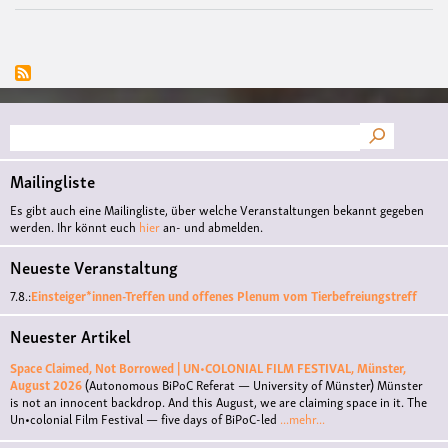
Suche
Mailingliste
Es gibt auch eine Mailingliste, über welche Veranstaltungen bekannt gegeben
werden. Ihr könnt euch
hier
an- und abmelden.
Neueste Veranstaltung
7.8.:
Einsteiger*innen-Treffen und offenes Plenum vom Tierbefreiungstreff
Neuester Artikel
Space Claimed, Not Borrowed | UN•COLONIAL FILM FESTIVAL, Münster,
August 2026
(Autonomous BiPoC Referat — University of Münster)
Münster
is not an innocent backdrop. And this August, we are claiming space in it. The
Un•colonial Film Festival — five days of BiPoC-led
...mehr...