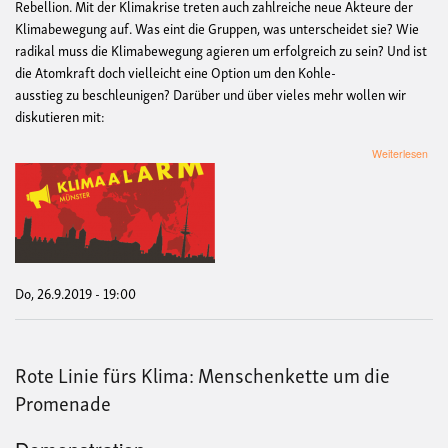
Rebellion. Mit der Klimakrise treten auch zahlreiche neue Akteure der
Klimabewegung auf. Was eint die Gruppen, was unterscheidet sie? Wie
radikal muss die Klimabewegung agieren um erfolgreich zu sein? Und ist
die Atomkraft doch vielleicht eine Option um den Kohle-
ausstieg zu beschleunigen? Darüber und über vieles mehr wollen wir
diskutieren mit:
übe
Weiterlesen
Wie
radi
mus
Kli
sein
–
Pod
zur
Do, 26.9.2019 - 19:00
Zuk
der
Kli
Rote Linie fürs Klima: Menschenkette um die
Promenade