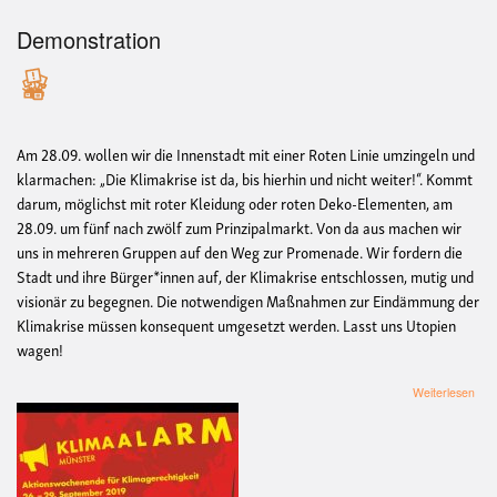
Demonstration
Am 28.09. wollen wir die Innenstadt mit einer
Roten Linie
umzingeln und
klarmachen: „Die Klimakrise ist da, bis hierhin und nicht weiter!“. Kommt
darum, möglichst mit roter Kleidung oder roten Deko-Elementen, am
28.09. um fünf nach zwölf zum Prinzipalmarkt. Von da aus machen wir
uns in mehreren Gruppen auf den Weg zur Promenade. Wir fordern die
Stadt und ihre Bürger*innen auf, der Klimakrise entschlossen, mutig und
visionär zu begegnen. Die notwendigen Maßnahmen zur Eindämmung der
Klimakrise müssen konsequent umgesetzt werden. Lasst uns Utopien
wagen!
übe
Weiterlesen
Rot
Lini
für
das
Kli