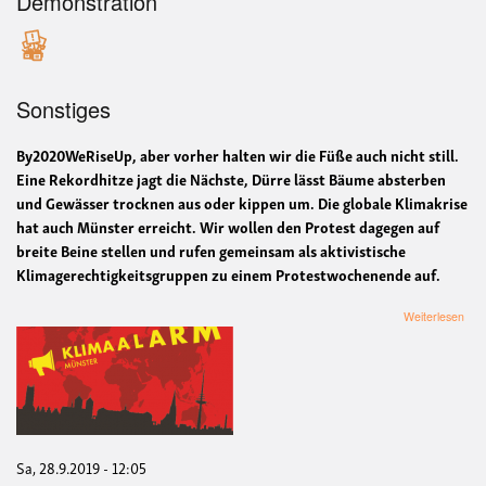
Demonstration
Sonstiges
By2020WeRiseUp, aber vorher halten wir die Füße auch nicht still.
Eine Rekordhitze jagt die Nächste, Dürre lässt Bäume absterben
und Gewässer trocknen aus oder kippen um. Die globale Klimakrise
hat auch Münster erreicht. Wir wollen den Protest dagegen auf
breite Beine stellen und rufen gemeinsam als aktivistische
Klimagerechtigkeitsgruppen zu einem Protestwochenende auf.
übe
Weiterlesen
Rot
Lini
fürs
Klim
Men
um
die
Pro
Sa, 28.9.2019 - 12:05