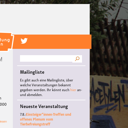
!
Suche
Mailingliste
Es gibt auch eine Mailingliste, über
welche Veranstaltungen bekannt
gegeben werden. Ihr könnt euch
hier
an-
und abmelden.
n
.000
Neueste Veranstaltung
7.8.:
Einsteiger*innen-Treffen und
offenes Plenum vom
über
lesen
Tierbefreiungstreff
Mahnwache