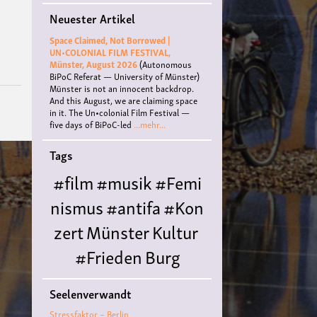
für
Neuester Artikel
Frieden
und
Space Claimed, Not Borrowed |
Solidarität
UN•COLONIAL FILM FESTIVAL,
/
Münster, August 2026
(Autonomous
Den
BiPoC Referat — University of Münster)
Bundeswehreinsatz
Münster is not an innocent backdrop.
in
And this August, we are claiming space
Afghanistan
in it. The Un•colonial Film Festival —
stoppen!
five days of BiPoC-led
...mehr...
Tags
#film
#musik
#Femi
nismus
#antifa
#Kon
zert
Münster
Kultur
#Frieden
Burg
Hülshoff
literatur
#
Seelenverwandt
Queer
#Workshop
Ce
Stressfaktor – Berlin