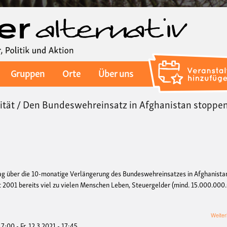
Direkt
zum
Inhalt
Gruppen
Orte
Über uns
ität / Den Bundeswehreinsatz in Afghanistan stoppen
g über die 10-monatige Verlängerung des Bundeswehreinsatzes in Afghanista
it 2001 bereits viel zu vielen Menschen Leben, Steuergelder (mind. 15.000.000
Weiter
 17:00
-
Fr, 12.3.2021 - 17:45