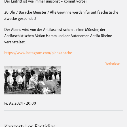
Der Eintritt ist wie immer umsonst – kommt vorbei!
20 Uhr / Baracke Münster / Alle Gewinne werden für antifaschistische
Zwecke gespendet!
Der Abend wird von der Antifaschistischen Linken Münster, der
Antifaschistischen Aktion Hamm und der Autonomen Antifa Rheine
veranstaltet.
https://www.instagram.com/pienkabache
übe
Weiterlesen
Pie
Kab
-
Anti
Fr, 9.2.2024 - 20:00
Konzert: Los Fastidios