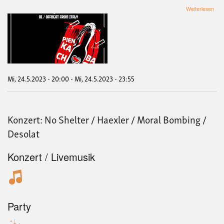
übe
Weiterlesen
Konz
Los
Fast
Mi, 24.5.2023 - 20:00
-
Mi, 24.5.2023 - 23:55
Konzert: No Shelter / Haexler / Moral Bombing /
Desolat
Konzert / Livemusik
Party