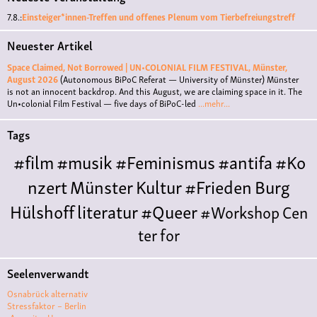
7.8.:
Einsteiger*innen-Treffen und offenes Plenum vom Tierbefreiungstreff
Neuester Artikel
Space Claimed, Not Borrowed | UN•COLONIAL FILM FESTIVAL, Münster,
August 2026
(Autonomous BiPoC Referat — University of Münster)
Münster
is not an innocent backdrop. And this August, we are claiming space in it. The
Un•colonial Film Festival — five days of BiPoC-led
...mehr...
Tags
#film
#musik
#Feminismus
#antifa
#Ko
nzert
Münster
Kultur
#Frieden
Burg
Hülshoff
literatur
#Queer
#Workshop
Cen
ter for
Literature
Polyamorie
Polytreff
#live
Konzert
Seelenverwandt
Polyamorietreff
Ethische Nicht-
Osnabrück alternativ
Monogamie
CNM
#jazz
#vortrag
antifa
femin
Stressfaktor – Berlin