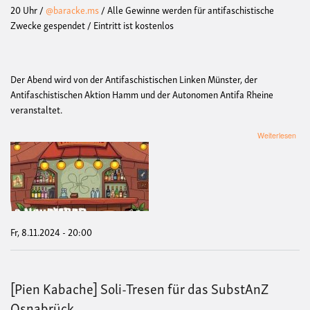
20 Uhr /
@baracke.ms
/
Alle Gewinne werden für antifaschistische
Zwecke gespendet
/
Eintritt ist kostenlos
Der Abend wird von der Antifaschistischen Linken Münster, der
Antifaschistischen Aktion Hamm und der Autonomen Antifa Rheine
veranstaltet.
übe
Weiterlesen
[Pie
Kab
Nov
Fr, 8.11.2024 - 20:00
[Pien Kabache] Soli-Tresen für das SubstAnZ
Osnabrück