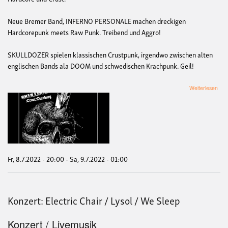
Neue Bremer Band, INFERNO PERSONALE machen dreckigen
Hardcorepunk meets Raw Punk. Treibend und Aggro!
SKULLDOZER spielen klassischen Crustpunk, irgendwo zwischen alten
englischen Bands ala DOOM und schwedischen Krachpunk. Geil!
übe
Weiterlesen
Pun
mit
Sca
/
Skul
/
Infe
Per
Fr, 8.7.2022 - 20:00
-
Sa, 9.7.2022 - 01:00
Konzert: Electric Chair / Lysol / We Sleep
Konzert / Livemusik