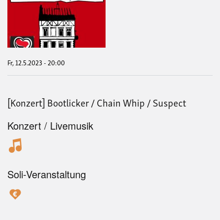
Pie
Kab
im
Mai:
Film
"Sol
Fr, 12.5.2023 - 20:00
[Konzert] Bootlicker / Chain Whip / Suspect
Konzert / Livemusik
Soli-Veranstaltung