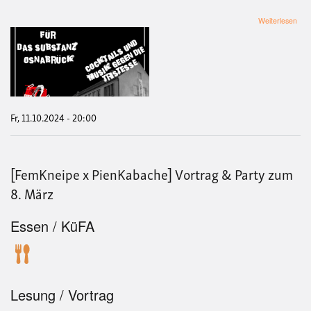
übe
Weiterlesen
[Pie
Kab
Soli
Tre
für
das
Sub
Osn
Fr, 11.10.2024 - 20:00
[FemKneipe x PienKabache] Vortrag & Party zum
8. März
Essen / KüFA
Lesung / Vortrag