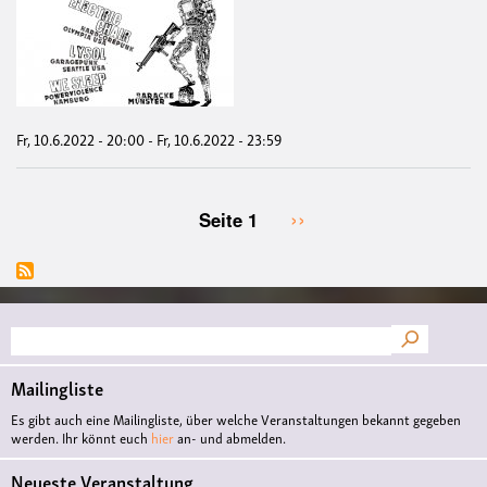
Konz
Elec
Cha
/
Lyso
/
We
Sle
Fr, 10.6.2022 - 20:00
-
Fr, 10.6.2022 - 23:59
Nächste
››
Seite 1
Seitennummerierung
Seite
Suche
Mailingliste
Es gibt auch eine Mailingliste, über welche Veranstaltungen bekannt gegeben
werden. Ihr könnt euch
hier
an- und abmelden.
Neueste Veranstaltung