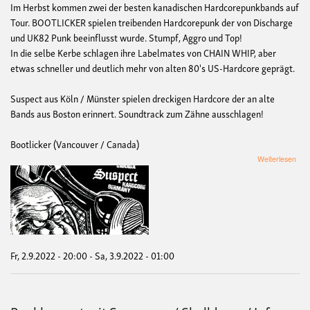
Im Herbst kommen zwei der besten kanadischen Hardcorepunkbands auf
Tour. BOOTLICKER spielen treibenden Hardcorepunk der von Discharge
und UK82 Punk beeinflusst wurde. Stumpf, Aggro und Top!
In die selbe Kerbe schlagen ihre Labelmates von CHAIN WHIP, aber
etwas schneller und deutlich mehr von alten 80's US-Hardcore geprägt.
Suspect aus Köln / Münster spielen dreckigen Hardcore der an alte
Bands aus Boston erinnert. Soundtrack zum Zähne ausschlagen!
Bootlicker (Vancouver / Canada)
übe
Weiterlesen
[Kon
Boot
/
Cha
Whi
/
Sus
Fr, 2.9.2022 - 20:00
-
Sa, 3.9.2022 - 01:00