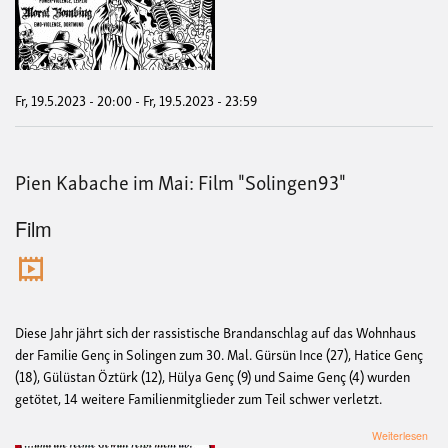
Shel
/
Hae
/
Mor
Bom
Fr, 19.5.2023 - 20:00
-
Fr, 19.5.2023 - 23:59
/
Des
Pien Kabache im Mai: Film "Solingen93"
Film
Diese Jahr jährt sich der rassistische Brandanschlag auf das Wohnhaus
der Familie Genç in Solingen zum 30. Mal. Gürsün Ince (27), Hatice Genç
(18), Gülüstan Öztürk (12), Hülya Genç (9) und Saime Genç (4) wurden
getötet, 14 weitere Familienmitglieder zum Teil schwer verletzt.
übe
Weiterlesen