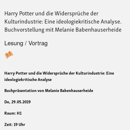
im
flexi
Harry Potter und die Widersprüche der
Kapi
Vort
Kulturindustrie: Eine ideologiekritische Analyse.
von
Buchvorstellung mit Melanie Babenhauserheide
Man
Rüh
Lesung / Vortrag
Harry Potter und die Widersprüche der Kulturindustrie: Eine
ideologiekritische Analyse
Buchpräsentation von Melanie Babenhauserheide
Do, 29.05.2019
Raum: H1
Zeit: 19 Uhr