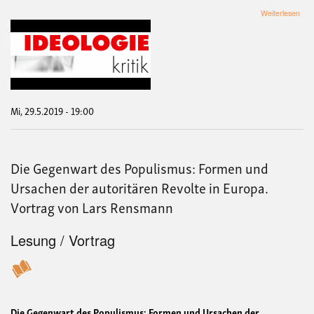
übe
Weiterlesen
Har
Pott
und
die
Wid
der
Kult
Ein
Mi, 29.5.2019 - 19:00
ideo
Anal
Buch
mit
Die Gegenwart des Populismus: Formen und
Mel
Bab
Ursachen der autoritären Revolte in Europa.
Vortrag von Lars Rensmann
Lesung / Vortrag
Die Gegenwart des Populismus: Formen und Ursachen der