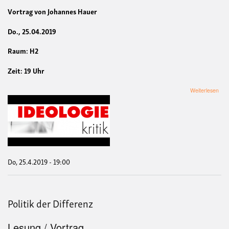
Vortrag von Johannes Hauer
Do., 25.04.2019
Raum: H2
Zeit: 19 Uhr
übe
Weiterlesen
„Ant
des
Kom
dur
die
Phan
Mar
und
Do, 25.4.2019 - 19:00
Eng
übe
sozi
Bew
Politik der Differenz
Vort
von
Joh
Lesung / Vortrag
Hau