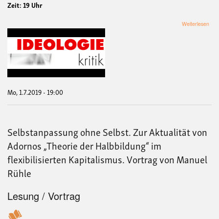
Zeit: 19 Uhr
übe
Weiterlesen
Anti
als
Wel
–
eine
Kriti
Vort
von
Mo, 1.7.2019 - 19:00
Ing
Elb
Selbstanpassung ohne Selbst. Zur Aktualität von
Adornos „Theorie der Halbbildung“ im
flexibilisierten Kapitalismus. Vortrag von Manuel
Rühle
Lesung / Vortrag