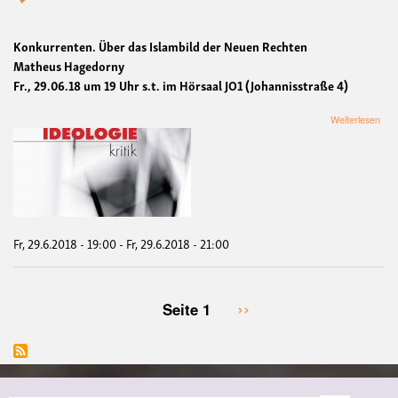
Konkurrenten. Über das Islambild der Neuen Rechten
Matheus Hagedorny
Fr., 29.06.18 um 19 Uhr s.t. im Hörsaal JO1 (Johannisstraße 4)
übe
Weiterlesen
Kon
Übe
das
Isla
der
Neu
Rec
Fr, 29.6.2018 - 19:00
-
Fr, 29.6.2018 - 21:00
Nächste
››
Seite 1
Seitennummerierung
Seite