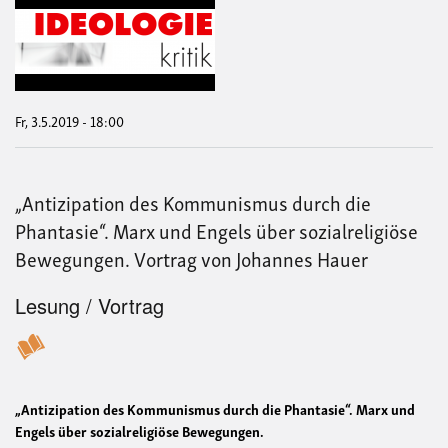
Mobi
Die
Radi
der
AfD
in
der
Fr, 3.5.2019 - 18:00
Deb
übe
die
Flüc
„Antizipation des Kommunismus durch die
und
Asylp
Phantasie“. Marx und Engels über sozialreligiöse
Vort
Bewegungen. Vortrag von Johannes Hauer
von
Mar
Gri
Lesung / Vortrag
„Antizipation des Kommunismus durch die Phantasie“. Marx und
Engels über sozialreligiöse Bewegungen.