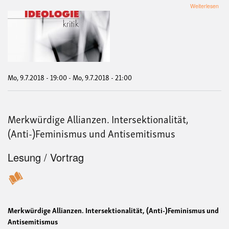
übe
Weiterlesen
Iran
–
Isra
–
Deu
Anti
Auß
&
Mo, 9.7.2018 - 19:00
-
Mo, 9.7.2018 - 21:00
Ato
Merkwürdige Allianzen. Intersektionalität,
(Anti-)Feminismus und Antisemitismus
Lesung / Vortrag
Merkwürdige Allianzen. Intersektionalität, (Anti-)Feminismus und
Antisemitismus