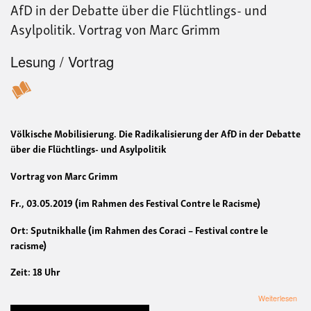
von
AfD in der Debatte über die Flüchtlings- und
Lar
Asylpolitik. Vortrag von Marc Grimm
Ren
Lesung / Vortrag
Völkische Mobilisierung. Die Radikalisierung der AfD in der Debatte
über die Flüchtlings- und Asylpolitik
Vortrag von Marc Grimm
Fr., 03.05.2019 (im Rahmen des Festival Contre le Racisme)
Ort: Sputnikhalle (im Rahmen des Coraci – Festival contre le
racisme)
Zeit: 18 Uhr
übe
Weiterlesen
Völk