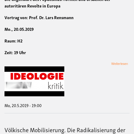
autoritären Revolte in Europa
Vortrag von: Prof. Dr. Lars Rensmann
Mo., 20.05.2019
Raum: H2
Zeit: 19 Uhr
übe
Weiterlesen
Die
Geg
des
Pop
For
und
Urs
der
Mo, 20.5.2019 - 19:00
auto
Rev
in
Eur
Völkische Mobilisierung. Die Radikalisierung der
Vort