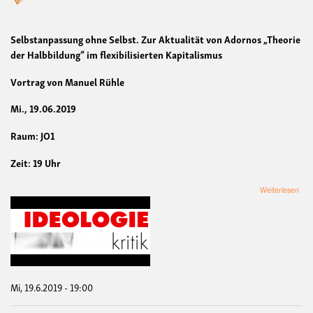
Selbstanpassung ohne Selbst. Zur Aktualität von Adornos „Theorie
der Halbbildung“ im flexibilisierten Kapitalismus
Vortrag von Manuel Rühle
Mi., 19.06.2019
Raum: JO1
Zeit: 19 Uhr
übe
Weiterlesen
Sel
ohn
Selb
Zur
Aktu
von
Ado
„The
Mi, 19.6.2019 - 19:00
der
Halb