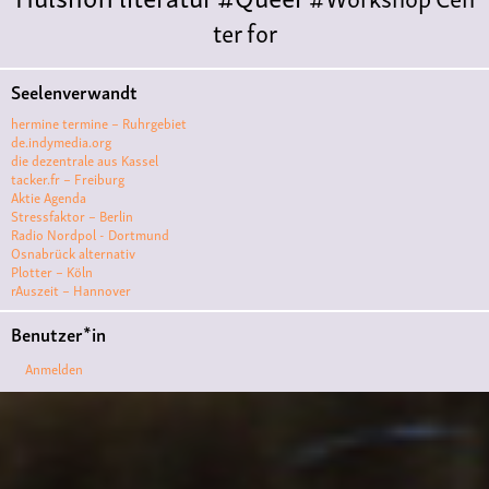
ter for
Literature
Polyamorie
Polytreff
#live
Ethische
Seelenverwandt
Nicht-
hermine termine – Ruhrgebiet
Monogamie
Polyamorietreff
Konzert
CNM
#j
de.indymedia.org
die dezentrale aus Kassel
azz
#vortrag
antifa
feminismus
kunst
antise
tacker.fr – Freiburg
Aktie Agenda
mitismus
Musik
#cubakultur
DFG-
Stressfaktor – Berlin
VK
queer
#Demo
#Theater
#film #kino
Radio Nordpol - Dortmund
Osnabrück alternativ
#filmwerkstatt
Plotter – Köln
rAuszeit – Hannover
#filmclub
#Münster
Friedenskooperative
#B
Benutzer*in
LACKBOX
punk
#kino
#menschenrechte
#Au
Anmelden
sstellung
#vegan
#film #kino #kultur
#muenster
#filmwerkstatttmünster
#solidarität
Lesung
#klima
#diskussion
#antifaschismus
Theater