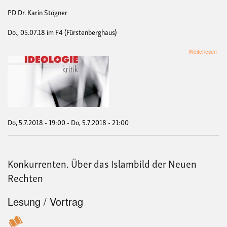
PD Dr. Karin Stögner
Do., 05.07.18 im F4 (Fürstenberghaus)
übe
Weiterlesen
Mer
Alli
Inte
(An
und
Anti
Do, 5.7.2018 - 19:00
-
Do, 5.7.2018 - 21:00
Konkurrenten. Über das Islambild der Neuen
Rechten
Lesung / Vortrag