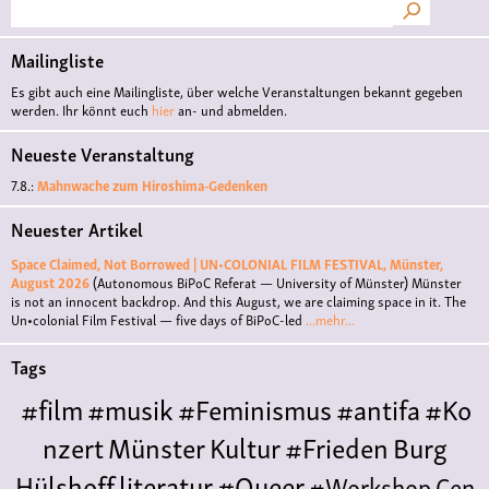
Suche
Mailingliste
Es gibt auch eine Mailingliste, über welche Veranstaltungen bekannt gegeben
werden. Ihr könnt euch
hier
an- und abmelden.
Neueste Veranstaltung
7.8.:
Mahnwache zum Hiroshima-Gedenken
Neuester Artikel
Space Claimed, Not Borrowed | UN•COLONIAL FILM FESTIVAL, Münster,
August 2026
(Autonomous BiPoC Referat — University of Münster)
Münster
is not an innocent backdrop. And this August, we are claiming space in it. The
Un•colonial Film Festival — five days of BiPoC-led
...mehr...
Tags
#film
#musik
#Feminismus
#antifa
#Ko
nzert
Münster
Kultur
#Frieden
Burg
Hülshoff
literatur
#Queer
#Workshop
Cen