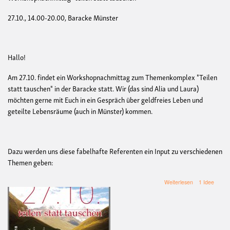
27.10., 14.00-20.00, Baracke Münster
Hallo!
Am 27.10. findet ein Workshopnachmittag zum Themenkomplex "Teilen
statt tauschen" in der Baracke statt. Wir (das sind Alia und Laura)
möchten gerne mit Euch in ein Gespräch über geldfreies Leben und
geteilte Lebensräume (auch in Münster) kommen.
Dazu werden uns diese fabelhafte Referenten ein Input zu verschiedenen
Themen geben:
über
Weiterlesen
1 Idee
Workshopnach
-
"Teilen
statt
Tauschen"