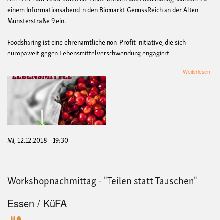
einem Informationsabend in den Biomarkt GenussReich an der Alten
Münsterstraße 9 ein.
Foodsharing ist eine ehrenamtliche non-Profit Initiative, die sich
europaweit gegen Lebensmittelverschwendung engagiert.
übe
Weiterlesen
Foo
Vort
in
Gre
Mi, 12.12.2018 - 19:30
Workshopnachmittag - "Teilen statt Tauschen"
Essen / KüFA