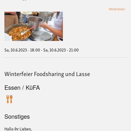
übe
Weiterlesen
Schn
-
Tag
der
Nach
Sa, 10.6.2023 - 18:00
-
Sa, 10.6.2023 - 21:00
Winterfeier Foodsharing und Lasse
Essen / KüFA
Sonstiges
Hallo ihr Lieben,