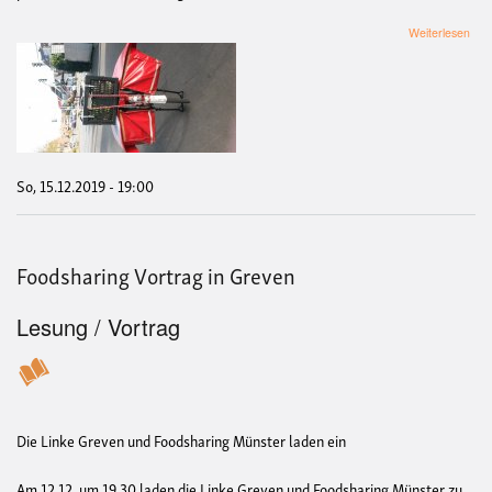
übe
Weiterlesen
Wint
Foo
und
Las
So, 15.12.2019 - 19:00
Foodsharing Vortrag in Greven
Lesung / Vortrag
Die Linke Greven und Foodsharing Münster laden ein
Am 12.12. um 19.30 laden die Linke Greven und Foodsharing Münster zu