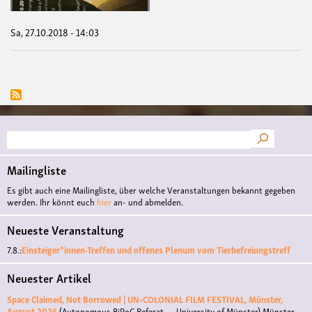
Sa, 27.10.2018 - 14:03
Suche
Mailingliste
Es gibt auch eine Mailingliste, über welche Veranstaltungen bekannt gegeben
werden. Ihr könnt euch
hier
an- und abmelden.
Neueste Veranstaltung
7.8.:
Einsteiger*innen-Treffen und offenes Plenum vom Tierbefreiungstreff
Neuester Artikel
Space Claimed, Not Borrowed | UN•COLONIAL FILM FESTIVAL, Münster,
August 2026
(Autonomous BiPoC Referat — University of Münster)
Münster