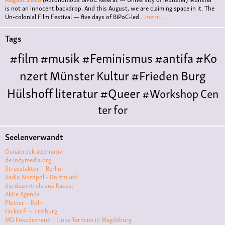
is not an innocent backdrop. And this August, we are claiming space in it. The
Un•colonial Film Festival — five days of BiPoC-led
...mehr...
Tags
#film
#musik
#Feminismus
#antifa
#Ko
nzert
Münster
Kultur
#Frieden
Burg
Hülshoff
literatur
#Queer
#Workshop
Cen
ter for
Literature
Polyamorie
Polytreff
#live
Konzert
Seelenverwandt
Polyamorietreff
Ethische Nicht-
Osnabrück alternativ
Monogamie
CNM
#jazz
#vortrag
antifa
femin
de.indymedia.org
Stressfaktor – Berlin
ismus
kunst
antisemitismus
Musik
#cubakult
Radio Nordpol - Dortmund
die dezentrale aus Kassel
ur
DFG-
Aktie Agenda
VK
queer
#Demo
#Theater
Friedenskooperati
Plotter – Köln
tacker.fr – Freiburg
ve
#film #kino #filmwerkstatt
MD linksdrehend - Linke Termine in Magdeburg