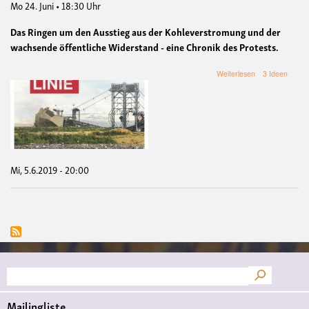
Mo 24. Juni • 18:30 Uhr
Das Ringen um den Ausstieg aus der Kohleverstromung und der
wachsende öffentliche Widerstand - eine Chronik des Protests.
über
Weiterlesen
3 Ideen
Die
rote
Linie
-
Widerstand
im
Hambacher
Forst
Mi, 5.6.2019 - 20:00
Suche
Mailingliste