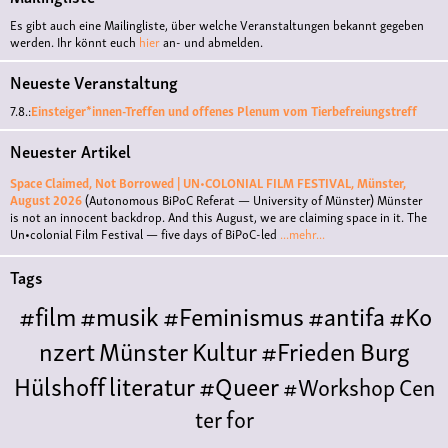
Es gibt auch eine Mailingliste, über welche Veranstaltungen bekannt gegeben
werden. Ihr könnt euch
hier
an- und abmelden.
Neueste Veranstaltung
7.8.:
Einsteiger*innen-Treffen und offenes Plenum vom Tierbefreiungstreff
Neuester Artikel
Space Claimed, Not Borrowed | UN•COLONIAL FILM FESTIVAL, Münster,
August 2026
(Autonomous BiPoC Referat — University of Münster)
Münster
is not an innocent backdrop. And this August, we are claiming space in it. The
Un•colonial Film Festival — five days of BiPoC-led
...mehr...
Tags
#film
#musik
#Feminismus
#antifa
#Ko
nzert
Münster
Kultur
#Frieden
Burg
Hülshoff
literatur
#Queer
#Workshop
Cen
ter for