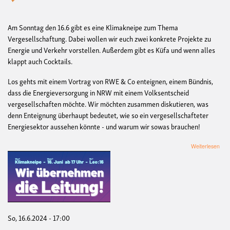
Am Sonntag den 16.6 gibt es eine Klimakneipe zum Thema
Vergesellschaftung. Dabei wollen wir euch zwei konkrete Projekte zu
Energie und Verkehr vorstellen. Außerdem gibt es Küfa und wenn alles
klappt auch Cocktails.
Los gehts mit einem Vortrag von RWE & Co enteignen, einem Bündnis,
dass die Energieversorgung in NRW mit einem Volksentscheid
vergesellschaften möchte. Wir möchten zusammen diskutieren, was
denn Enteignung überhaupt bedeutet, wie so ein vergesellschafteter
Energiesektor aussehen könnte - und warum wir sowas brauchen!
übe
Weiterlesen
Klim
Verg
für
Klim
(V
und
RW
ent
So, 16.6.2024 - 17:00