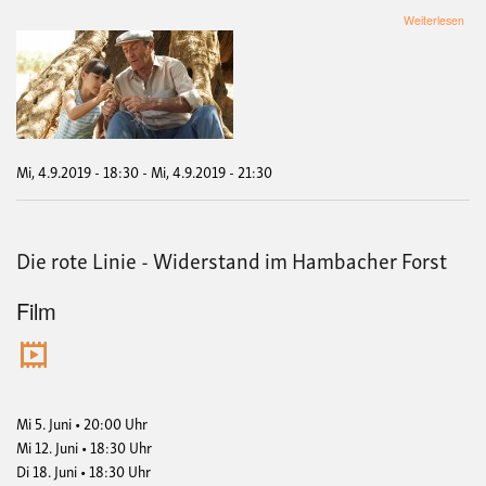
übe
Weiterlesen
Film
El
Oliv
-
Der
Oli
Mi, 4.9.2019 - 18:30
-
Mi, 4.9.2019 - 21:30
Die rote Linie - Widerstand im Hambacher Forst
Film
Mi 5. Juni • 20:00 Uhr
Mi 12. Juni • 18:30 Uhr
Di 18. Juni • 18:30 Uhr