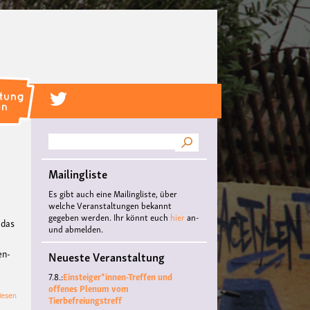
Suche
Mailingliste
Es gibt auch eine Mailingliste, über
welche Veranstaltungen bekannt
gegeben werden. Ihr könnt euch
hier
an-
 das
und abmelden.
en-
Neueste Veranstaltung
7.8.:
Einsteiger*innen-Treffen und
offenes Plenum vom
über
lesen
Tierbefreiungstreff
Einsteiger*innen-