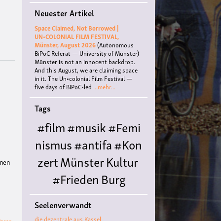
Treffen
Neuester Artikel
vom
Sozialistisch-
Space Claimed, Not Borrowed |
Demokratischen
UN•COLONIAL FILM FESTIVAL,
Studierendenverband
Münster, August 2026
(Autonomous
(SDS)
BiPoC Referat — University of Münster)
Münster
Münster is not an innocent backdrop.
And this August, we are claiming space
in it. The Un•colonial Film Festival —
five days of BiPoC-led
...mehr...
Tags
#film
#musik
#Femi
nismus
#antifa
#Kon
zert
Münster
Kultur
önen
#Frieden
Burg
Hülshoff
literatur
#
Seelenverwandt
Queer
#Workshop
Ce
die dezentrale aus Kassel
über