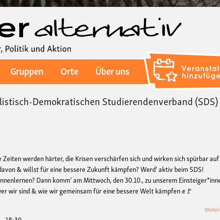
Direkt
zum
Inhalt
Gruppen
Orte
Über uns
alistisch-Demokratischen Studierendenverband (SDS)
eiten werden härter, die Krisen verschärfen sich und wirken sich spürbar auf
davon & willst für eine bessere Zukunft kämpfen? Werd' aktiv beim SDS!
ennenlernen? Dann komm' am Mittwoch, den 30.10., zu unserem Einsteiger*inn
 wer wir sind & wie wir gemeinsam für eine bessere Welt kämpfen
✊
🚩
Weiter
 - 18:30