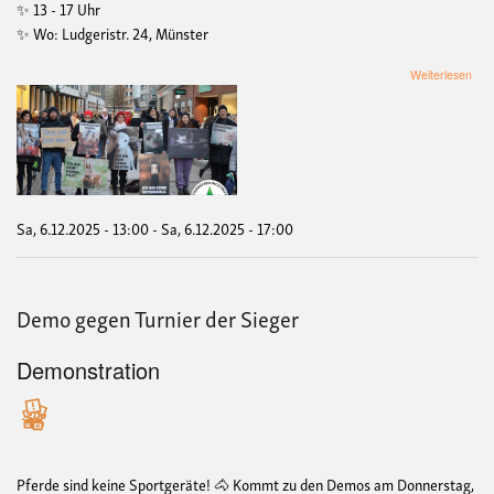
✨ 13 - 17 Uhr
✨ Wo: Ludgeristr. 24, Münster
übe
Weiterlesen
Mah
zum
Th
'Ve
Wint
-
Sile
Line
Sa, 6.12.2025 - 13:00
-
Sa, 6.12.2025 - 17:00
Demo gegen Turnier der Sieger
Demonstration
Pferde sind keine Sportgeräte! 🐴 Kommt zu den Demos am Donnerstag,