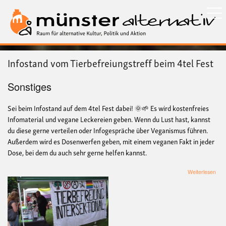
Direkt
zum
Inhalt
Infostand vom Tierbefreiungstreff beim 4tel Fest
Sonstiges
Sei beim Infostand auf dem 4tel Fest dabei! 🌞🌱 Es wird kostenfreies
Infomaterial und vegane Leckereien geben. Wenn du Lust hast, kannst
du diese gerne verteilen oder Infogespräche über Veganismus führen.
Außerdem wird es Dosenwerfen geben, mit einem veganen Fakt in jeder
Dose, bei dem du auch sehr gerne helfen kannst.
übe
Weiterlesen
Info
vom
Tier
bei
4tel
Fes