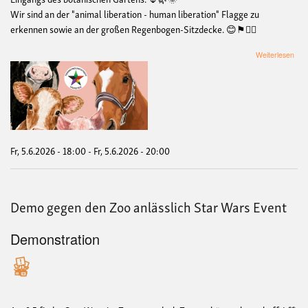
Wir sind an der "animal liberation - human liberation" Flagge zu
erkennen sowie an der großen Regenbogen-Sitzdecke. 😊⚑🏳️‍🌈
übe
Weiterlesen
Eins
Tref
und
offe
Ple
vom
Tier
Fr, 5.6.2026 - 18:00
-
Fr, 5.6.2026 - 20:00
Demo gegen den Zoo anlässlich Star Wars Event
Demonstration