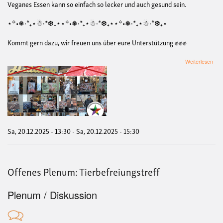
Veganes Essen kann so einfach so lecker und auch gesund sein.
⋆꙳•❅‧*₊⋆☃︎‧*❆₊⋆⋆꙳•❅‧*₊⋆☃︎‧*❆₊⋆⋆꙳•❅‧*₊⋆☃︎‧*❆₊⋆
Kommt gern dazu, wir freuen uns über eure Unterstützung ✊✊✊
übe
Weiterlesen
Sile
Line
geg
Flei
Hid
Sa, 20.12.2025 - 13:30
-
Sa, 20.12.2025 - 15:30
Offenes Plenum: Tierbefreiungstreff
Plenum / Diskussion