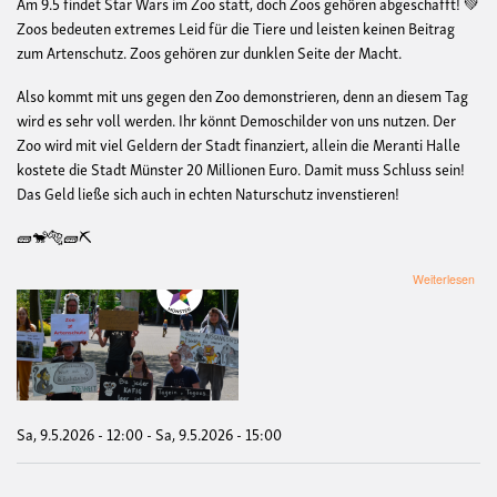
Am 9.5 findet Star Wars im Zoo statt, doch Zoos gehören abgeschafft! 💚
Zoos bedeuten extremes Leid für die Tiere und leisten keinen Beitrag
zum Artenschutz. Zoos gehören zur dunklen Seite der Macht.
Also kommt mit uns gegen den Zoo demonstrieren, denn an diesem Tag
wird es sehr voll werden. Ihr könnt Demoschilder von uns nutzen. Der
Zoo wird mit viel Geldern der Stadt finanziert, allein die Meranti Halle
kostete die Stadt Münster 20 Millionen Euro. Damit muss Schluss sein!
Das Geld ließe sich auch in echten Naturschutz invenstieren!
🧱🐒🐅🧱⛏️
übe
Weiterlesen
De
geg
den
Zoo
anlä
Star
War
Eve
Sa, 9.5.2026 - 12:00
-
Sa, 9.5.2026 - 15:00