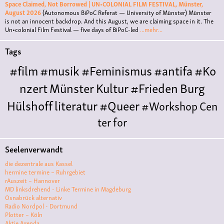
Space Claimed, Not Borrowed | UN•COLONIAL FILM FESTIVAL, Münster,
August 2026
(Autonomous BiPoC Referat — University of Münster)
Münster
is not an innocent backdrop. And this August, we are claiming space in it. The
Un•colonial Film Festival — five days of BiPoC-led
...mehr...
Tags
#film
#musik
#Feminismus
#antifa
#Ko
nzert
Münster
Kultur
#Frieden
Burg
Hülshoff
literatur
#Queer
#Workshop
Cen
ter for
Literature
Polyamorie
Polytreff
#live
Konzert
Seelenverwandt
Polyamorietreff
Ethische Nicht-
die dezentrale aus Kassel
Monogamie
CNM
#jazz
#vortrag
antifa
femin
hermine termine – Ruhrgebiet
rAuszeit – Hannover
ismus
kunst
antisemitismus
Musik
#cubakult
MD linksdrehend - Linke Termine in Magdeburg
Osnabrück alternativ
ur
DFG-
Radio Nordpol - Dortmund
VK
queer
#Demo
#Theater
Friedenskooperati
Plotter – Köln
Aktie Agenda