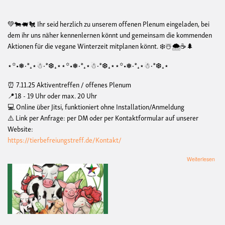
💚🐄🐖🐔 Ihr seid herzlich zu unserem offenen Plenum eingeladen, bei
dem ihr uns näher kennenlernen könnt und gemeinsam die kommenden
Aktionen für die vegane Winterzeit mitplanen könnt. ❄️☃️🌨️☕🌲
⋆꙳•❅‧*₊⋆☃︎‧*❆₊⋆⋆꙳•❅‧*₊⋆☃︎‧*❆₊⋆⋆꙳•❅‧*₊⋆☃︎‧*❆₊⋆
⏰ 7.11.25 Aktiventreffen / offenes Plenum
📍18 - 19 Uhr oder max. 20 Uhr
💻 Online über Jitsi, funktioniert ohne Installation/Anmeldung
⚠️ Link per Anfrage: per DM oder per Kontaktformular auf unserer
Website:
https://tierbefreiungstreff.de/Kontakt/
übe
Weiterlesen
Off
Ple
Tier