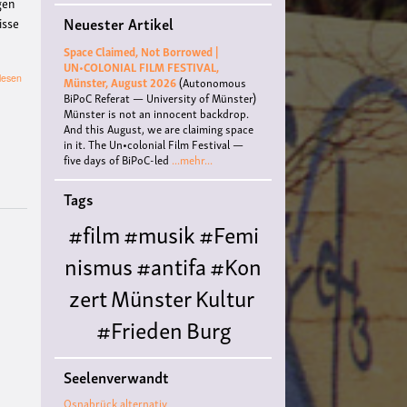
gen
Neuester Artikel
isse
Space Claimed, Not Borrowed |
UN•COLONIAL FILM FESTIVAL,
über
lesen
Münster, August 2026
(Autonomous
Rojava:
BiPoC Referat — University of Münster)
Zwischen
Münster is not an innocent backdrop.
Widerstand,
And this August, we are claiming space
Selbstverwaltung
in it. The Un•colonial Film Festival —
und
five days of BiPoC-led
...mehr...
gesellschaftlicher
Utopie
Tags
✊🏽
🌿
#film
#musik
#Femi
nismus
#antifa
#Kon
zert
Münster
Kultur
#Frieden
Burg
Hülshoff
literatur
#
Seelenverwandt
Queer
#Workshop
Ce
Osnabrück alternativ