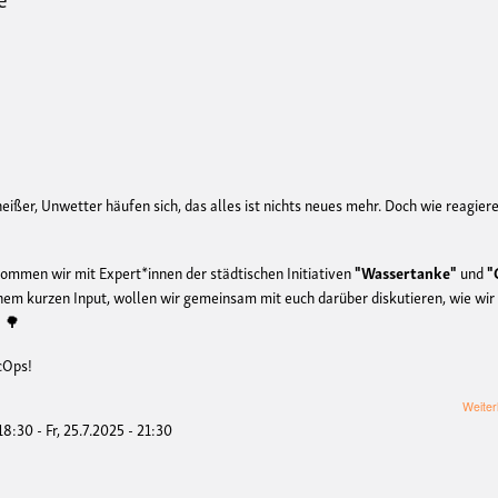
eißer, Unwetter häufen sich, das alles ist nichts neues mehr. Doch wie reagier
ommen wir mit Expert*innen der städtischen Initiativen
"Wassertanke"
und
"
nem kurzen Input, wollen wir gemeinsam mit euch darüber diskutieren, wie wir
! 🌳
ecOps!
Weiter
 18:30
-
Fr, 25.7.2025 - 21:30