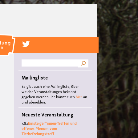
Suche
Mailingliste
Es gibt auch eine Mailingliste, über
welche Veranstaltungen bekannt
gegeben werden. Ihr könnt euch
hier
an-
und abmelden.
Neueste Veranstaltung
7.8.:
Einsteiger*innen-Treffen und
offenes Plenum vom
Tierbefreiungstreff