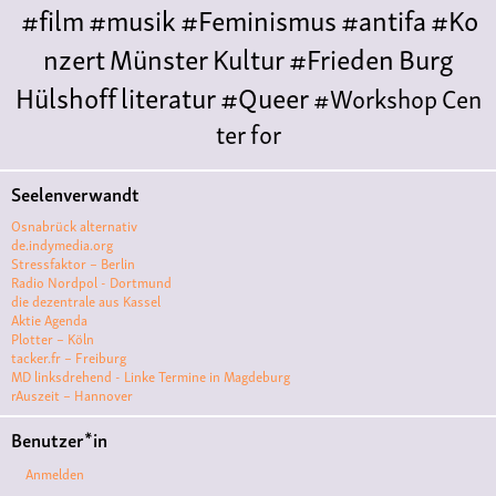
#film
#musik
#Feminismus
#antifa
#Ko
nzert
Münster
Kultur
#Frieden
Burg
Hülshoff
literatur
#Queer
#Workshop
Cen
ter for
Literature
Polyamorie
Polytreff
#live
Konzert
Seelenverwandt
Polyamorietreff
Ethische Nicht-
Osnabrück alternativ
Monogamie
CNM
#jazz
#vortrag
antifa
femin
de.indymedia.org
Stressfaktor – Berlin
ismus
kunst
antisemitismus
Musik
#cubakult
Radio Nordpol - Dortmund
die dezentrale aus Kassel
ur
DFG-
Aktie Agenda
VK
queer
#Demo
#Theater
Friedenskooperati
Plotter – Köln
tacker.fr – Freiburg
ve
#film #kino #filmwerkstatt
MD linksdrehend - Linke Termine in Magdeburg
rAuszeit – Hannover
#filmclub
#Münster
#BLACKBOX
punk
#kino
Benutzer*in
#menschenrechte
#film #kino #kultur
Anmelden
#muenster