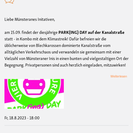
Liebe Münsteranes Initativen,
am 15.09. findet der diesjährige
PARK(ING) DAY auf der Kanalstraße
statt - in Kombo mit dem Klimastreik! Dafür befreien wir die
üblicherweise von Blechkarossen dominierte Kanalstraße vom
alltäglichen Verkehrschaos und verwandeln sie gemeinsam mit einer
Vielzahl von Münsteraner Inis in einen bunten und vielgestaltigen Ort der
Begegnung. Privatpersonen sind auch herzlich eingeladen, mitzuwirken!
übe
Weiterlesen
Gro
Info
Ple
zum
PAR
DA
202
Fr, 18.8.2023 - 18:00