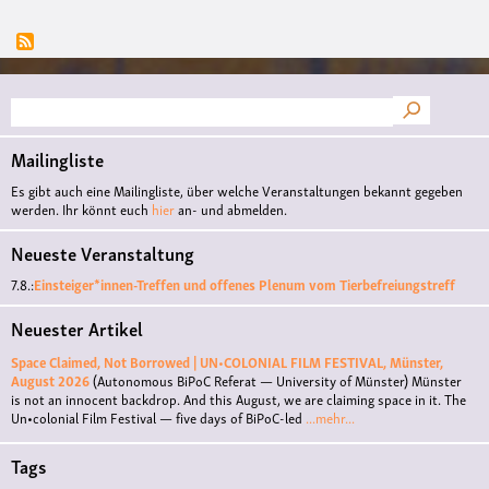
Suche
Mailingliste
Es gibt auch eine Mailingliste, über welche Veranstaltungen bekannt gegeben
werden. Ihr könnt euch
hier
an- und abmelden.
Neueste Veranstaltung
7.8.:
Einsteiger*innen-Treffen und offenes Plenum vom Tierbefreiungstreff
Neuester Artikel
Space Claimed, Not Borrowed | UN•COLONIAL FILM FESTIVAL, Münster,
August 2026
(Autonomous BiPoC Referat — University of Münster)
Münster
is not an innocent backdrop. And this August, we are claiming space in it. The
Un•colonial Film Festival — five days of BiPoC-led
...mehr...
Tags