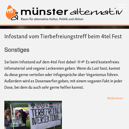
Direkt
zum
Inhalt
Infostand vom Tierbefreiungstreff beim 4tel Fest
Sonstiges
Sei beim Infostand auf dem 4tel Fest dabei! 🌞🌱 Es wird kostenfreies
Infomaterial und vegane Leckereien geben. Wenn du Lust hast, kannst
du diese gerne verteilen oder Infogespräche über Veganismus führen.
Außerdem wird es Dosenwerfen geben, mit einem veganen Fakt in jeder
Dose, bei dem du auch sehr gerne helfen kannst.
übe
Weiterlesen
Info
vom
Tier
bei
4tel
Fes