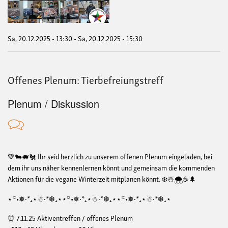
Flei
Hid
Sa, 20.12.2025 - 13:30
-
Sa, 20.12.2025 - 15:30
Offenes Plenum: Tierbefreiungstreff
Plenum / Diskussion
💚🐄🐖🐔 Ihr seid herzlich zu unserem offenen Plenum eingeladen, bei
dem ihr uns näher kennenlernen könnt und gemeinsam die kommenden
Aktionen für die vegane Winterzeit mitplanen könnt. ❄️☃️🌨️☕🌲
⋆꙳•❅‧*₊⋆☃︎‧*❆₊⋆⋆꙳•❅‧*₊⋆☃︎‧*❆₊⋆⋆꙳•❅‧*₊⋆☃︎‧*❆₊⋆
⏰ 7.11.25 Aktiventreffen / offenes Plenum