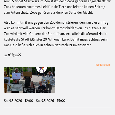
Am 9.5 findet Star Wars im Zoo statt, doch Zoos gehören abgeschafft! 💚
Zoos bedeuten extremes Leid für die Tiere und leisten keinen Beitrag
zum Artenschutz. Zoos gehören zur dunklen Seite der Macht.
Also kommt mit uns gegen den Zoo demonstrieren, denn an diesem Tag
wird es sehr voll werden. Ihr könnt Demoschilder von uns nutzen. Der
Zoo wird mit viel Geldern der Stadt finanziert, allein die Meranti Halle
kostete die Stadt Münster 20 Millionen Euro. Damit muss Schluss sein!
Das Geld ließe sich auch in echten Naturschutz invenstieren!
🧱🐒🐅🧱⛏️
übe
Weiterlesen
De
geg
den
Zoo
anlä
Star
War
Eve
Sa, 9.5.2026 - 12:00
-
Sa, 9.5.2026 - 15:00