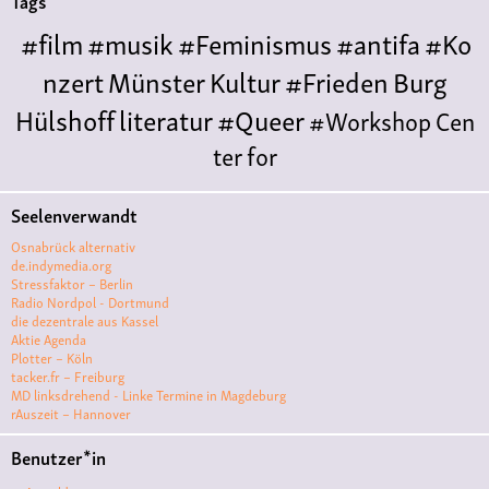
Tags
#film
#musik
#Feminismus
#antifa
#Ko
nzert
Münster
Kultur
#Frieden
Burg
Hülshoff
literatur
#Queer
#Workshop
Cen
ter for
Literature
Polyamorie
Polytreff
#live
Konzert
Seelenverwandt
Polyamorietreff
Ethische Nicht-
Osnabrück alternativ
Monogamie
CNM
#jazz
#vortrag
antifa
femin
de.indymedia.org
Stressfaktor – Berlin
ismus
kunst
antisemitismus
Musik
#cubakult
Radio Nordpol - Dortmund
die dezentrale aus Kassel
ur
DFG-
Aktie Agenda
VK
queer
#Demo
#Theater
Friedenskooperati
Plotter – Köln
tacker.fr – Freiburg
ve
#film #kino #filmwerkstatt
MD linksdrehend - Linke Termine in Magdeburg
rAuszeit – Hannover
#filmclub
#Münster
#BLACKBOX
punk
#kino
Benutzer*in
#menschenrechte
#film #kino #kultur