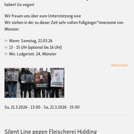
haben! Go vegan!
Wir freuen uns über eure Unterstützung ✊✊✊
Wir stehen in der zu dieser Zeit sehr vollen Fußgänger*innenzone von
Münster.
✨ Wann: Samstag, 21.03.26
✨ 13 - 15 Uhr (optional bis 16 Uhr)
✨ Wo: Ludgeristr. 24, Münster
übe
Weiterlesen
Sile
Line
zum
Th
"Ve
Ost
-
Ludg
Sa, 21.3.2026 - 13:00
-
Sa, 21.3.2026 - 15:00
Silent Line gegen Fleischerei Hidding