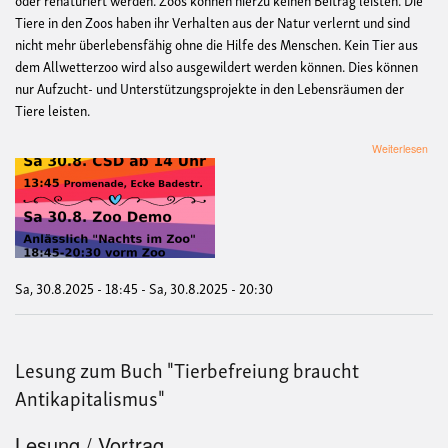
Tiere in den Zoos haben ihr Verhalten aus der Natur verlernt und sind
nicht mehr überlebensfähig ohne die Hilfe des Menschen. Kein Tier aus
dem Allwetterzoo wird also ausgewildert werden können. Dies können
nur Aufzucht- und Unterstützungsprojekte in den Lebensräumen der
Tiere leisten.
übe
Weiterlesen
De
geg
Zoo
anlä
"Na
im
Zoo
Sa, 30.8.2025 - 18:45
-
Sa, 30.8.2025 - 20:30
Lesung zum Buch "Tierbefreiung braucht
Antikapitalismus"
Lesung / Vortrag