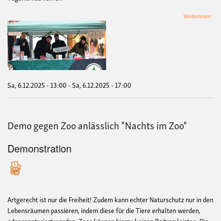
übe
Weiterlesen
Info
zum
Th
'Ve
Wint
Sa, 6.12.2025 - 13:00
-
Sa, 6.12.2025 - 17:00
Demo gegen Zoo anlässlich "Nachts im Zoo"
Demonstration
Artgerecht ist nur die Freiheit! Zudem kann echter Naturschutz nur in den
Lebensräumen passieren, indem diese für die Tiere erhalten werden,
oder renaturiert werden. Zoos können hierzu keinen Beitrag leisten. Die