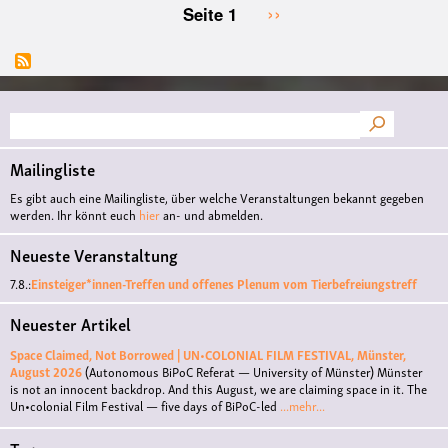
Nächste
››
Seite 1
Seitennummerierung
Seite
Suche
Mailingliste
Es gibt auch eine Mailingliste, über welche Veranstaltungen bekannt gegeben
werden. Ihr könnt euch
hier
an- und abmelden.
Neueste Veranstaltung
7.8.:
Einsteiger*innen-Treffen und offenes Plenum vom Tierbefreiungstreff
Neuester Artikel
Space Claimed, Not Borrowed | UN•COLONIAL FILM FESTIVAL, Münster,
August 2026
(Autonomous BiPoC Referat — University of Münster)
Münster
is not an innocent backdrop. And this August, we are claiming space in it. The
Un•colonial Film Festival — five days of BiPoC-led
...mehr...