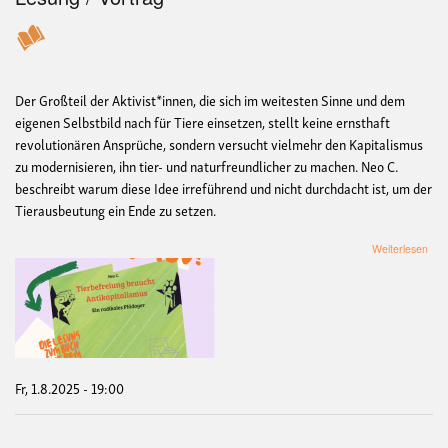
Der Großteil der Aktivist*innen, die sich im weitesten Sinne und dem
eigenen Selbstbild nach für Tiere einsetzen, stellt keine ernsthaft
revolutionären Ansprüche, sondern versucht vielmehr den Kapitalismus
zu modernisieren, ihn tier- und naturfreundlicher zu machen. Neo C.
beschreibt warum diese Idee irreführend und nicht durchdacht ist, um der
Tierausbeutung ein Ende zu setzen.
übe
Weiterlesen
Les
zum
Buc
"Tie
bra
Anti
Fr, 1.8.2025 - 19:00