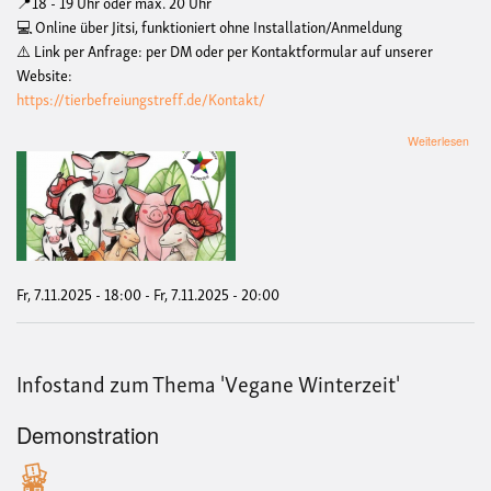
📍18 - 19 Uhr oder max. 20 Uhr
💻 Online über Jitsi, funktioniert ohne Installation/Anmeldung
⚠️ Link per Anfrage: per DM oder per Kontaktformular auf unserer
Website:
https://tierbefreiungstreff.de/Kontakt/
übe
Weiterlesen
Off
Ple
Tier
Fr, 7.11.2025 - 18:00
-
Fr, 7.11.2025 - 20:00
Infostand zum Thema 'Vegane Winterzeit'
Demonstration