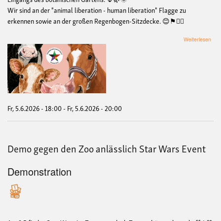
Wir sind an der "animal liberation - human liberation" Flagge zu
erkennen sowie an der großen Regenbogen-Sitzdecke. 😊⚑🏳️‍🌈
übe
Weiterlesen
Eins
Tref
und
offe
Ple
vom
Tier
Fr, 5.6.2026 - 18:00
-
Fr, 5.6.2026 - 20:00
Demo gegen den Zoo anlässlich Star Wars Event
Demonstration