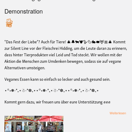
Demonstration
"Das Fest der Liebe"? Auch für Tiere! 🎄🔔🐄🐮🪿🦆🐇🐖🦌🎀🎄 Kommt
zur Silent Line vor der Fleischrei Hidding, um die Leute daran zu erinnern,
dass hinter Tierprodukten viel Leid und Tod steckt. Wir wollen mit der
Aktion die Menschen zum Umdenken bewegen, sodass sie auf vegane
Alternativen umsteigen.
Veganes Essen kann so einfach so lecker und auch gesund sein.
⋆꙳•❅‧*₊⋆☃︎‧*❆₊⋆⋆꙳•❅‧*₊⋆☃︎‧*❆₊⋆⋆꙳•❅‧*₊⋆☃︎‧*❆₊⋆
Kommt gern dazu, wir freuen uns über eure Unterstützung ✊✊✊
übe
Weiterlesen
Sile
Line
geg