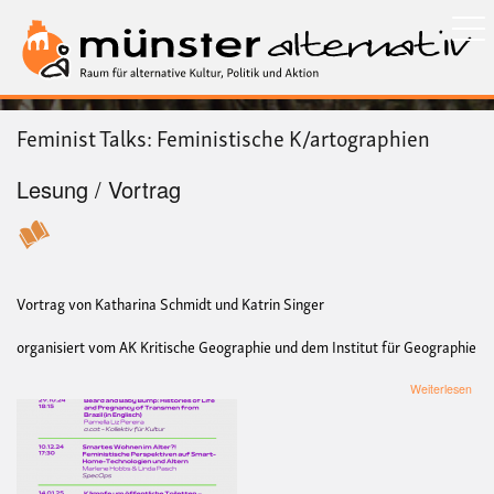
Direkt
zum
Inhalt
Feminist Talks: Feministische K/artographien
Lesung / Vortrag
Vortrag von Katharina Schmidt und Katrin Singer
organisiert vom AK Kritische Geographie und dem Institut für Geographie
übe
Weiterlesen
Femi
Talk
Femi
K/ar