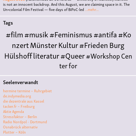
is not an innocent backdrop. And this August, we are claiming space in it. The
Un•colonial Film Festival — five days of BiPoC-led
...mehr...
Tags
#film
#musik
#Feminismus
#antifa
#Ko
nzert
Münster
Kultur
#Frieden
Burg
Hülshoff
literatur
#Queer
#Workshop
Cen
ter for
Literature
Polyamorie
Polytreff
#live
Ethische
Seelenverwandt
Nicht-
hermine termine – Ruhrgebiet
Monogamie
Polyamorietreff
Konzert
CNM
#j
de.indymedia.org
die dezentrale aus Kassel
azz
#vortrag
antifa
feminismus
kunst
antise
tacker.fr – Freiburg
Aktie Agenda
mitismus
Musik
#cubakultur
DFG-
Stressfaktor – Berlin
VK
queer
#Demo
#Theater
#film #kino
Radio Nordpol - Dortmund
Osnabrück alternativ
#filmwerkstatt
Plotter – Köln