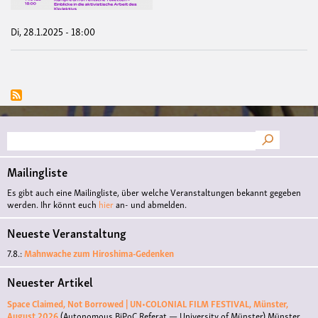
Di, 28.1.2025 - 18:00
Suche
Mailingliste
Es gibt auch eine Mailingliste, über welche Veranstaltungen bekannt gegeben
werden. Ihr könnt euch
hier
an- und abmelden.
Neueste Veranstaltung
7.8.:
Mahnwache zum Hiroshima-Gedenken
Neuester Artikel
Space Claimed, Not Borrowed | UN•COLONIAL FILM FESTIVAL, Münster,
August 2026
(Autonomous BiPoC Referat — University of Münster)
Münster