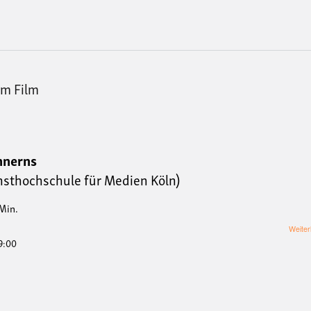
im Film
nnerns
sthochschule für Medien Köln)
Min.
Weiter
19:00