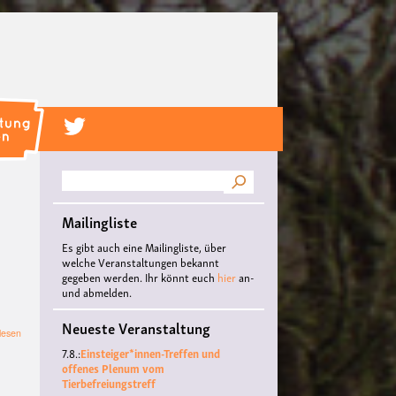
Suche
Mailingliste
Es gibt auch eine Mailingliste, über
welche Veranstaltungen bekannt
gegeben werden. Ihr könnt euch
hier
an-
und abmelden.
Neueste Veranstaltung
über
lesen
Filmfestival
7.8.:
Einsteiger*innen-Treffen und
Münster
offenes Plenum vom
2025
Tierbefreiungstreff