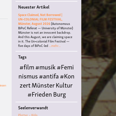
Neuester Artikel
Space Claimed, Not Borrowed |
UN•COLONIAL FILM FESTIVAL,
Münster, August 2026
(Autonomous
BiPoC Referat — University of Münster)
Münster is not an innocent backdrop.
And this August, we are claiming space
in it. The Un•colonial Film Festival —
five days of BiPoC-led
...mehr...
Tags
#film
#musik
#Femi
nismus
#antifa
#Kon
zert
Münster
Kultur
über
lesen
Zugang
#Frieden
Burg
und
Rückgabe:
Hülshoff
literatur
#
Restitution
Seelenverwandt
im
Queer
#Workshop
Ce
Film
Plotter – Köln