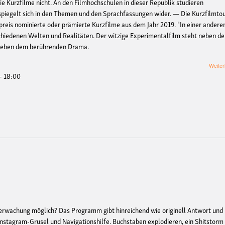
ie Kurzfilme nicht. An den Filmhochschulen in dieser Republik studieren
s spiegelt sich in den Themen und den Sprachfassungen wider. — Die Kurzfilmto
preis nominierte oder prämierte Kurzfilme aus dem Jahr 2019. "In einer andere
hiedenen Welten und Realitäten. Der witzige Experimentalfilm steht neben d
n neben dem berührenden Drama.
Weiter
- 18:00
erwachung möglich? Das Programm gibt hinreichend wie originell Antwort und
Instagram-Grusel und Navigationshilfe. Buchstaben explodieren, ein Shitstorm