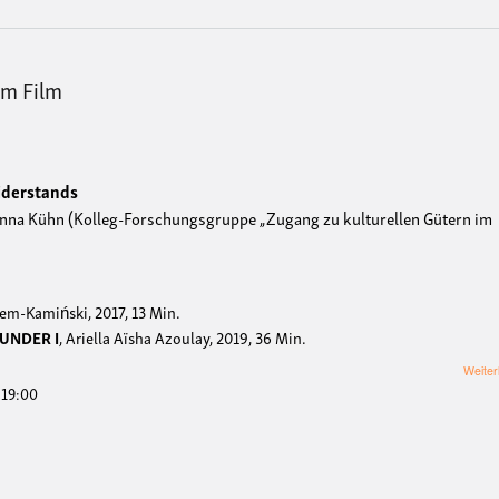
im Film
derstands
inna Kühn (Kolleg-Forschungsgruppe „Zugang zu kulturellen Gütern im
eem-Kamiński, 2017, 13 Min.
UNDER I
, Ariella Aïsha Azoulay, 2019, 36 Min.
Weiter
- 19:00