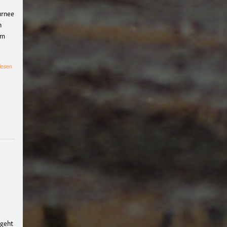
Workshop
#b-
urnee
side
Kapitalismus
#wider
n
em
stand
#Stricken
#Häkelnfetzt
#Nevernotknitting
#Krie
über
lesen
Deutscher
g
#Ukraine
#Palästina
#ti
Kurzfilmpreis
erbefreiungstreff
#Film
Tour:
In
#Diskussion
pax
einer
anderen
christi
Nachhaltigkeit
#kli
Welt
makrise
Party
Klima
Wide
rstand
#fridaysforfuture
Geflüchtete
#aktivismus
#Impro
tierbefreiungstre
ff
#freieszene
#Filmwerk
stattMuenster
#Filmwerk
statt
#klimagerechtigkeit
 geht