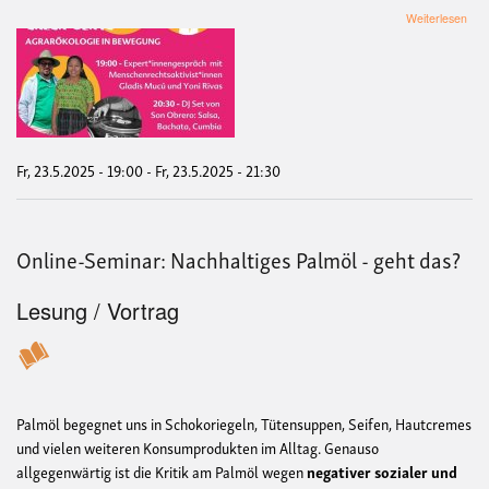
übe
Weiterlesen
Sys
mea
Sals
Beat
Agra
in
Bew
Fr, 23.5.2025 - 19:00
-
Fr, 23.5.2025 - 21:30
Online-Seminar: Nachhaltiges Palmöl - geht das?
Lesung / Vortrag
Palmöl begegnet uns in Schokoriegeln, Tütensuppen, Seifen, Hautcremes
und vielen weiteren Konsumprodukten im Alltag. Genauso
allgegenwärtig ist die Kritik am Palmöl wegen
negativer sozialer und