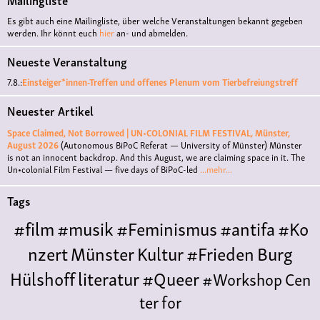
Es gibt auch eine Mailingliste, über welche Veranstaltungen bekannt gegeben
werden. Ihr könnt euch
hier
an- und abmelden.
Neueste Veranstaltung
7.8.:
Einsteiger*innen-Treffen und offenes Plenum vom Tierbefreiungstreff
Neuester Artikel
Space Claimed, Not Borrowed | UN•COLONIAL FILM FESTIVAL, Münster,
August 2026
(Autonomous BiPoC Referat — University of Münster)
Münster
is not an innocent backdrop. And this August, we are claiming space in it. The
Un•colonial Film Festival — five days of BiPoC-led
...mehr...
Tags
#film
#musik
#Feminismus
#antifa
#Ko
nzert
Münster
Kultur
#Frieden
Burg
Hülshoff
literatur
#Queer
#Workshop
Cen
ter for