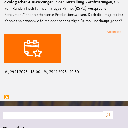
ökologischer Auswirkungen
in der Herstellung. Zertifizierungen, z.B.
vom Runden Tisch für nachhaltiges Palmöl (RSPO), versprechen
Konsument*innen verbesserte Produktionsweisen. Doch die Frage bleibt:
Kann es so etwas wie faires oder nachhaltiges Palmöl überhaupt geben?
übe
Weiterlesen
Onli
Sem
Nach
Pal
-
geh
das
Mi, 29.11.2023 - 18:00
-
Mi, 29.11.2023 - 19:30
Suche
Mailingliste