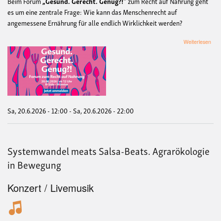
Beim Forum
„Gesund. Gerecht. Genug?!“
zum Recht auf Nahrung geht
es um eine zentrale Frage: Wie kann das Menschenrecht auf
angemessene Ernährung für alle endlich Wirklichkeit werden?
übe
Weiterlesen
Ges
Ger
Gen
For
zum
Rec
auf
Nah
Sa, 20.6.2026 - 12:00
-
Sa, 20.6.2026 - 22:00
Systemwandel meats Salsa-Beats. Agrarökologie
in Bewegung
Konzert / Livemusik