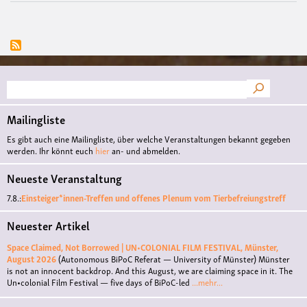
Suche
Mailingliste
Es gibt auch eine Mailingliste, über welche Veranstaltungen bekannt gegeben
werden. Ihr könnt euch
hier
an- und abmelden.
Neueste Veranstaltung
7.8.:
Einsteiger*innen-Treffen und offenes Plenum vom Tierbefreiungstreff
Neuester Artikel
Space Claimed, Not Borrowed | UN•COLONIAL FILM FESTIVAL, Münster,
August 2026
(Autonomous BiPoC Referat — University of Münster)
Münster
is not an innocent backdrop. And this August, we are claiming space in it. The
Un•colonial Film Festival — five days of BiPoC-led
...mehr...