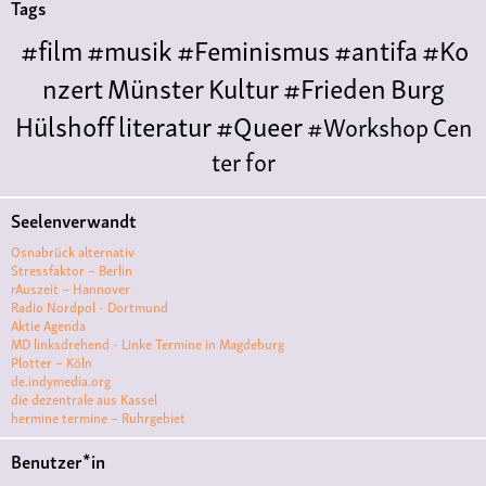
Tags
#film
#musik
#Feminismus
#antifa
#Ko
nzert
Münster
Kultur
#Frieden
Burg
Hülshoff
literatur
#Queer
#Workshop
Cen
ter for
Literature
Polyamorie
Polytreff
#live
Konzert
Seelenverwandt
Polyamorietreff
Ethische Nicht-
Osnabrück alternativ
Monogamie
CNM
#jazz
#vortrag
antifa
femin
Stressfaktor – Berlin
rAuszeit – Hannover
ismus
kunst
antisemitismus
Musik
#cubakult
Radio Nordpol - Dortmund
Aktie Agenda
ur
DFG-
MD linksdrehend - Linke Termine in Magdeburg
VK
queer
#Demo
#Theater
Friedenskooperati
Plotter – Köln
de.indymedia.org
ve
#film #kino #filmwerkstatt
die dezentrale aus Kassel
hermine termine – Ruhrgebiet
#filmclub
#Münster
#BLACKBOX
punk
#kino
Benutzer*in
#menschenrechte
#film #kino #kultur