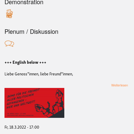
Demonstration
Plenum / Diskussion
+++ English below +++
Liebe Genoss*innen, liebe Freund*innen,
übe
Weiterlesen
Frei
für
alle
poli
Gef
-
hier
und
Fr, 18.3.2022 - 17:00
welt