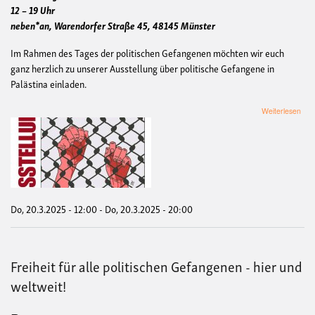
12 – 19 Uhr
neben*an, Warendorfer Straße 45, 48145 Münster
Im Rahmen des Tages der politischen Gefangenen möchten wir euch
ganz herzlich zu unserer Ausstellung über politische Gefangene in
Palästina einladen.
übe
Weiterlesen
Aust
-
Poli
Gef
in
Palä
/
Exhi
Do, 20.3.2025 - 12:00
-
Do, 20.3.2025 - 20:00
-
Polit
Pris
in
Freiheit für alle politischen Gefangenen - hier und
Pale
weltweit!