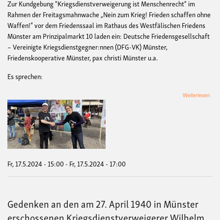
Zur Kundgebung "Kriegsdienstverweigerung ist Menschenrecht" im
Rahmen der Freitagsmahnwache „Nein zum Krieg! Frieden schaffen ohne
Waffen!“ vor dem Friedenssaal im Rathaus des Westfälischen Friedens
Münster am Prinzipalmarkt 10 laden ein: Deutsche Friedensgesellschaft
– Vereinigte Kriegsdienstgegner:nnen (DFG-VK) Münster,
Friedenskooperative Münster, pax christi Münster u.a.
Es sprechen:
übe
Weiterlesen
Kun
"Kri
ist
Men
Fr, 17.5.2024 - 15:00
-
Fr, 17.5.2024 - 17:00
Gedenken an den am 27. April 1940 in Münster
erschossenen Kriegsdienstverweigerer Wilhelm