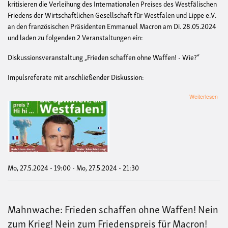
kritisieren die Verleihung des Internationalen Preises des Westfälischen
Friedens der Wirtschaftlichen Gesellschaft für Westfalen und Lippe e.V.
an den französischen Präsidenten Emmanuel Macron am Di. 28.05.2024
und laden zu folgenden 2 Veranstaltungen ein:
Diskussionsveranstaltung „Frieden schaffen ohne Waffen! - Wie?“
Impulsreferate mit anschließender Diskussion:
übe
Weiterlesen
Disk
„Fr
scha
ohn
Waf
-
Wie
Mo, 27.5.2024 - 19:00
-
Mo, 27.5.2024 - 21:30
Mahnwache: Frieden schaffen ohne Waffen! Nein
zum Krieg! Nein zum Friedenspreis für Macron!