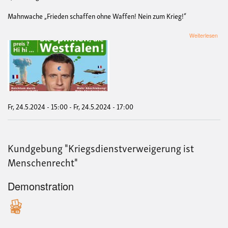
Mahnwache „Frieden schaffen ohne Waffen! Nein zum Krieg!“
übe
Weiterlesen
Mah
Fri
scha
ohn
Waf
Nei
zum
Krie
Fr, 24.5.2024 - 15:00
-
Fr, 24.5.2024 - 17:00
Nei
zum
Frie
für
Kundgebung "Kriegsdienstverweigerung ist
Mac
Der
Menschenrecht"
West
Fri
ford
Demonstration
Ver
statt
sch