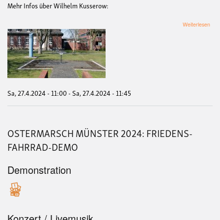
Mehr Infos über Wilhelm Kusserow:
übe
Weiterlesen
Ged
an
den
am
27.
Apri
194
in
Sa, 27.4.2024 - 11:00
-
Sa, 27.4.2024 - 11:45
Mün
ers
Krie
Wil
OSTERMARSCH MÜNSTER 2024: FRIEDENS-
Kus
FAHRRAD-DEMO
Demonstration
Konzert / Livemusik