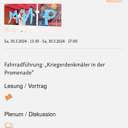
übe
Weiterlesen
OS
MÜ
202
FRI
FA
DE
Sa, 30.3.2024 - 13:30
-
Sa, 30.3.2024 - 17:00
Fahrradführung: „Kriegerdenkmäler in der
Promenade“
Lesung / Vortrag
Plenum / Diskussion