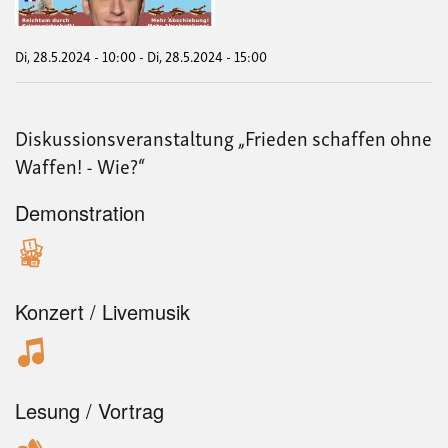
Mac
Der
West
Di, 28.5.2024 - 10:00
-
Di, 28.5.2024 - 15:00
Fri
ford
Ver
statt
Diskussionsveranstaltung „Frieden schaffen ohne
schi
Waffen! - Wie?“
Demonstration
Konzert / Livemusik
Lesung / Vortrag