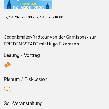
VK
202
„Au
für
Sa, 4.4.2026 - 15:00
-
Sa, 4.4.2026 - 18:00
den
Frie
Gedenkmäler-Radtour von der Garnisons- zur
FRIEDENSSTADT mit Hugo Elkemann
Lesung / Vortrag
Plenum / Diskussion
Soli-Veranstaltung