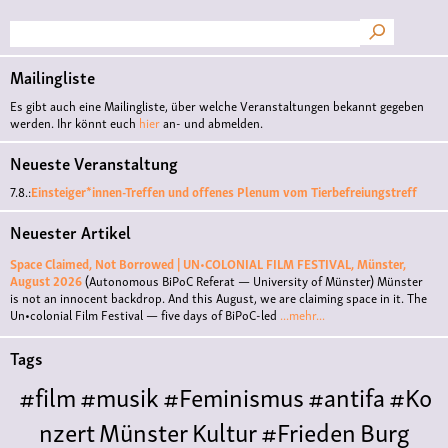
Suche
Mailingliste
Es gibt auch eine Mailingliste, über welche Veranstaltungen bekannt gegeben
werden. Ihr könnt euch
hier
an- und abmelden.
Neueste Veranstaltung
7.8.:
Einsteiger*innen-Treffen und offenes Plenum vom Tierbefreiungstreff
Neuester Artikel
Space Claimed, Not Borrowed | UN•COLONIAL FILM FESTIVAL, Münster,
August 2026
(Autonomous BiPoC Referat — University of Münster)
Münster
is not an innocent backdrop. And this August, we are claiming space in it. The
Un•colonial Film Festival — five days of BiPoC-led
...mehr...
Tags
#film
#musik
#Feminismus
#antifa
#Ko
nzert
Münster
Kultur
#Frieden
Burg