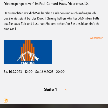
Friedensperspektiven" im Paul-Gerhard-Haus, Friedrichstr. 10.
Dazu möchten wir dich/Sie herzlich einladen und auch anfragen, ob
du/Sie vielleicht bei der Durchführung helfen könntest/könnten. Falls
du/Sie dazu Zeit und Lust hast/haben, schick/en Sie uns bitte einfach
eine Mail.
übe
Weiterlesen
Tag
„37
Jah
West
Fri
–
Der
Krie
Sa, 16.9.2023 - 12:00
-
Sa, 16.9.2023 - 20:00
erfo
Frie
in
Mün
Nächste
››
Seite 1
Seitennummerierung
Seite