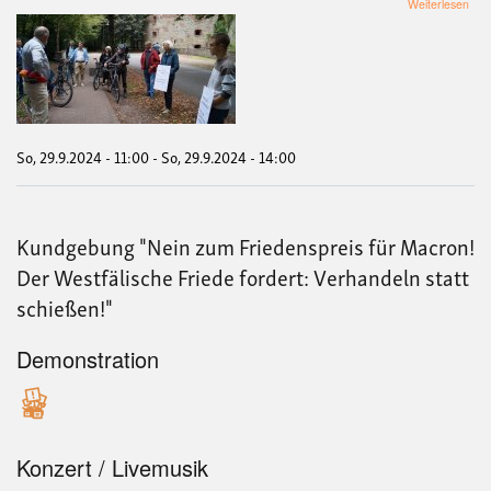
übe
Weiterlesen
Ged
Rad
von
der
Gar
zur
FR
mit
So, 29.9.2024 - 11:00
-
So, 29.9.2024 - 14:00
Hug
Elk
Kundgebung "Nein zum Friedenspreis für Macron!
Der Westfälische Friede fordert: Verhandeln statt
schießen!"
Demonstration
Konzert / Livemusik