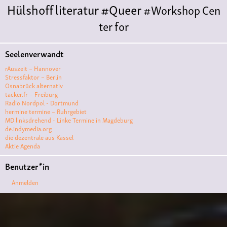
Hülshoff
literatur
#Queer
#Workshop
Cen
ter for
Literature
Polyamorie
Polytreff
#live
Konzert
Seelenverwandt
Polyamorietreff
Ethische Nicht-
rAuszeit – Hannover
Monogamie
CNM
#jazz
#vortrag
antifa
femin
Stressfaktor – Berlin
Osnabrück alternativ
ismus
kunst
antisemitismus
Musik
#cubakult
tacker.fr – Freiburg
Radio Nordpol - Dortmund
ur
DFG-
hermine termine – Ruhrgebiet
VK
queer
#Demo
#Theater
Friedenskooperati
MD linksdrehend - Linke Termine in Magdeburg
de.indymedia.org
ve
#film #kino #filmwerkstatt
die dezentrale aus Kassel
Aktie Agenda
#filmclub
#Münster
#BLACKBOX
punk
#kino
Benutzer*in
#menschenrechte
#film #kino #kultur
Anmelden
#muenster
#filmwerkstatttmünster
#vegan
#Ausstellun
g
#solidarität
Lesung
#klima
#diskussion
#an