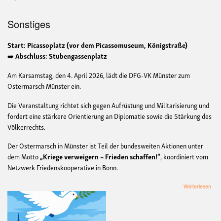
Sonstiges
Start: Picassoplatz (vor dem Picassomuseum, Königstraße)
➡️
Abschluss: Stubengassenplatz
Am Karsamstag, den 4. April 2026, lädt die DFG-VK Münster zum
Ostermarsch Münster ein.
Die Veranstaltung richtet sich gegen Aufrüstung und Militarisierung und
fordert eine stärkere Orientierung an Diplomatie sowie die Stärkung des
Völkerrechts.
Der Ostermarsch in Münster ist Teil der bundesweiten Aktionen unter
dem Motto
„Kriege verweigern – Frieden schaffen!“
, koordiniert vom
Netzwerk Friedenskooperative in Bonn.
übe
Weiterlesen
Ost
Mün
der
DFG