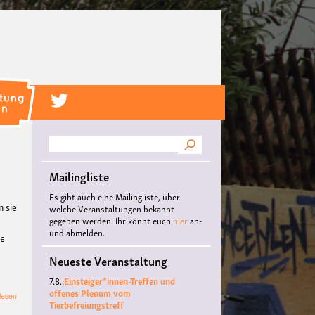
Suche
Mailingliste
Es gibt auch eine Mailingliste, über
n sie
welche Veranstaltungen bekannt
gegeben werden. Ihr könnt euch
hier
an-
e
und abmelden.
ie
Neueste Veranstaltung
7.8.:
Einsteiger*innen-Treffen und
offenes Plenum vom
über
lesen
Tierbefreiungstreff
Vortragsveranstaltung