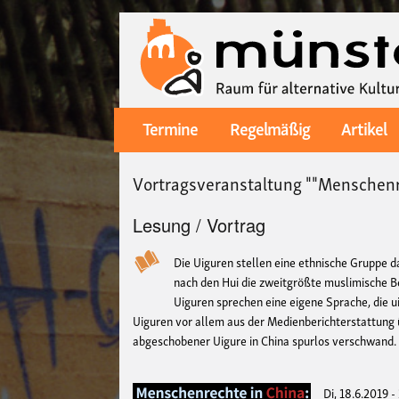
Termine
Regelmäßig
Artikel
Main
navigation
Vortragsveranstaltung ""Menschenr
Lesung / Vortrag
Die Uiguren stellen eine ethnische Gruppe da
nach den Hui die zweitgrößte muslimische B
Uiguren sprechen eine eigene Sprache, die u
Uiguren vor allem aus der Medienberichterstattung ü
abgeschobener Uigure in China spurlos verschwand.
Di, 18.6.2019 -