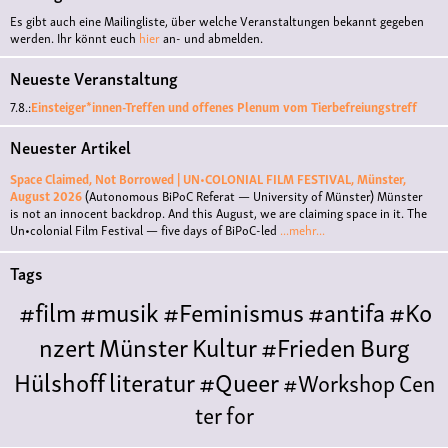
Es gibt auch eine Mailingliste, über welche Veranstaltungen bekannt gegeben
werden. Ihr könnt euch
hier
an- und abmelden.
Neueste Veranstaltung
7.8.:
Einsteiger*innen-Treffen und offenes Plenum vom Tierbefreiungstreff
Neuester Artikel
Space Claimed, Not Borrowed | UN•COLONIAL FILM FESTIVAL, Münster,
August 2026
(Autonomous BiPoC Referat — University of Münster)
Münster
is not an innocent backdrop. And this August, we are claiming space in it. The
Un•colonial Film Festival — five days of BiPoC-led
...mehr...
Tags
#film
#musik
#Feminismus
#antifa
#Ko
nzert
Münster
Kultur
#Frieden
Burg
Hülshoff
literatur
#Queer
#Workshop
Cen
ter for
Literature
Polyamorie
Polytreff
#live
Konzert