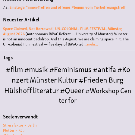
7.8.:
Einsteiger*innen-Treffen und offenes Plenum vom Tierbefreiungstreff
Neuester Artikel
Space Claimed, Not Borrowed | UN•COLONIAL FILM FESTIVAL, Münster,
August 2026
(Autonomous BiPoC Referat — University of Münster)
Münster
is not an innocent backdrop. And this August, we are claiming space in it. The
Un•colonial Film Festival — five days of BiPoC-led
...mehr...
Tags
#film
#musik
#Feminismus
#antifa
#Ko
nzert
Münster
Kultur
#Frieden
Burg
Hülshoff
literatur
#Queer
#Workshop
Cen
ter for
Literature
Polyamorie
Polytreff
#live
Konzert
Seelenverwandt
Polyamorietreff
Ethische Nicht-
Stressfaktor – Berlin
Monogamie
CNM
#jazz
#vortrag
antifa
femin
Plotter – Köln