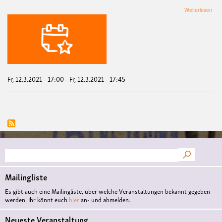
übe
Weiterlesen
Mah
für
Fri
und
Soli
/
Den
Bun
Fr, 12.3.2021 - 17:00
-
Fr, 12.3.2021 - 17:45
in
Afg
sto
Suche
Mailingliste
Es gibt auch eine Mailingliste, über welche Veranstaltungen bekannt gegeben
werden. Ihr könnt euch
hier
an- und abmelden.
Neueste Veranstaltung