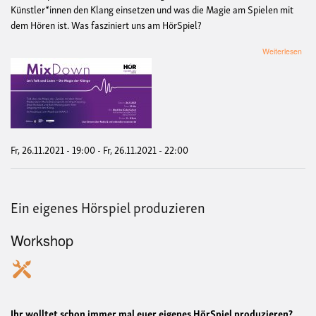
Künstler*innen den Klang einsetzen und was die Magie am Spielen mit
dem Hören ist. Was fasziniert uns am HörSpiel?
übe
Weiterlesen
Mix
-
Die
Mag
der
Klä
Fr, 26.11.2021 - 19:00
-
Fr, 26.11.2021 - 22:00
Ein eigenes Hörspiel produzieren
Workshop
Ihr wolltet schon immer mal euer eigenes HörSpiel produzieren?