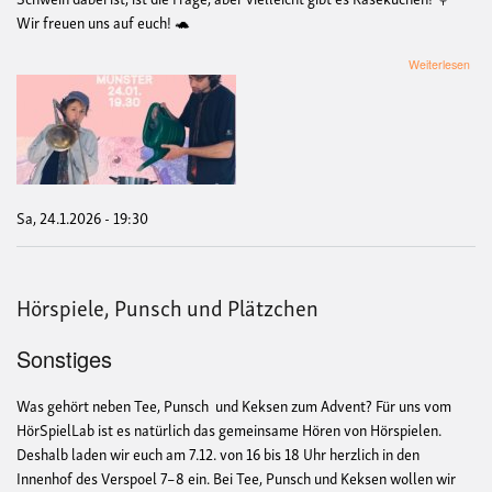
Wir freuen uns auf euch! 🐢
übe
Weiterlesen
Live
Hörs
Am
and
Ufe
(vo
Buc
Sa, 24.1.2026 - 19:30
Hörspiele, Punsch und Plätzchen
Sonstiges
Was gehört neben Tee, Punsch und Keksen zum Advent? Für uns vom
HörSpielLab ist es natürlich das gemeinsame Hören von Hörspielen.
Deshalb laden wir euch am 7.12. von 16 bis 18 Uhr herzlich in den
Innenhof des Verspoel 7–8 ein. Bei Tee, Punsch und Keksen wollen wir