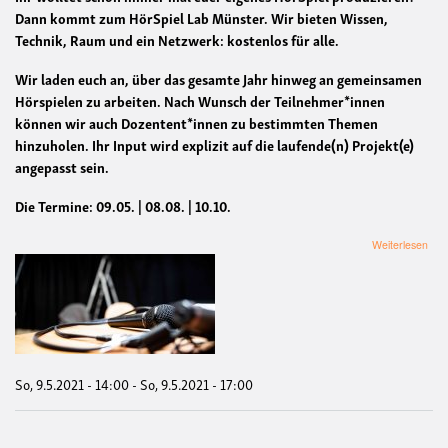
Dann kommt zum HörSpiel Lab Münster. Wir bieten Wissen,
Technik, Raum und ein Netzwerk: kostenlos für alle.
Wir laden euch an, über das gesamte Jahr hinweg an gemeinsamen
Hörspielen zu arbeiten. Nach Wunsch der Teilnehmer*innen
können wir auch Dozentent*innen zu bestimmten Themen
hinzuholen. Ihr Input wird explizit auf die laufende(n) Projekt(e)
angepasst sein.
Die Termine: 09.05. | 08.08. | 10.10.
übe
Weiterlesen
Ein
eig
Hörs
pro
So, 9.5.2021 - 14:00
-
So, 9.5.2021 - 17:00