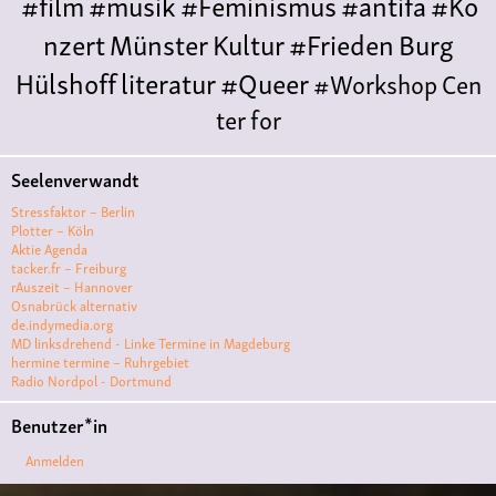
#film
#musik
#Feminismus
#antifa
#Ko
nzert
Münster
Kultur
#Frieden
Burg
Hülshoff
literatur
#Queer
#Workshop
Cen
ter for
Literature
Polyamorie
Polytreff
#live
Konzert
Seelenverwandt
Polyamorietreff
Ethische Nicht-
Stressfaktor – Berlin
Monogamie
CNM
#jazz
#vortrag
antifa
femin
Plotter – Köln
Aktie Agenda
ismus
kunst
antisemitismus
Musik
#cubakult
tacker.fr – Freiburg
rAuszeit – Hannover
ur
DFG-
Osnabrück alternativ
VK
queer
#Demo
#Theater
Friedenskooperati
de.indymedia.org
MD linksdrehend - Linke Termine in Magdeburg
ve
#film #kino #filmwerkstatt
hermine termine – Ruhrgebiet
Radio Nordpol - Dortmund
#filmclub
#Münster
#BLACKBOX
punk
#kino
Benutzer*in
#menschenrechte
#film #kino #kultur
Anmelden
#muenster