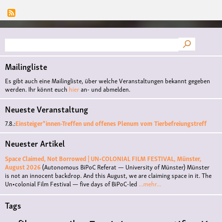
Suche
Mailingliste
Es gibt auch eine Mailingliste, über welche Veranstaltungen bekannt gegeben
werden. Ihr könnt euch
hier
an- und abmelden.
Neueste Veranstaltung
7.8.:
Einsteiger*innen-Treffen und offenes Plenum vom Tierbefreiungstreff
Neuester Artikel
Space Claimed, Not Borrowed | UN•COLONIAL FILM FESTIVAL, Münster,
August 2026
(Autonomous BiPoC Referat — University of Münster)
Münster
is not an innocent backdrop. And this August, we are claiming space in it. The
Un•colonial Film Festival — five days of BiPoC-led
...mehr...
Tags