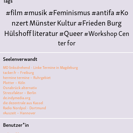
Tags
#film
#musik
#Feminismus
#antifa
#Ko
nzert
Münster
Kultur
#Frieden
Burg
Hülshoff
literatur
#Queer
#Workshop
Cen
ter for
Literature
Polyamorie
Polytreff
#live
Konzert
Seelenverwandt
Polyamorietreff
Ethische Nicht-
MD linksdrehend - Linke Termine in Magdeburg
Monogamie
CNM
#jazz
#vortrag
antifa
femin
tacker.fr – Freiburg
hermine termine – Ruhrgebiet
ismus
kunst
antisemitismus
Musik
#cubakult
Plotter – Köln
Osnabrück alternativ
ur
DFG-
Stressfaktor – Berlin
VK
queer
#Demo
#Theater
Friedenskooperati
de.indymedia.org
die dezentrale aus Kassel
ve
#film #kino #filmwerkstatt
Radio Nordpol - Dortmund
rAuszeit – Hannover
#filmclub
#Münster
#BLACKBOX
punk
#kino
Benutzer*in
#menschenrechte
#film #kino #kultur