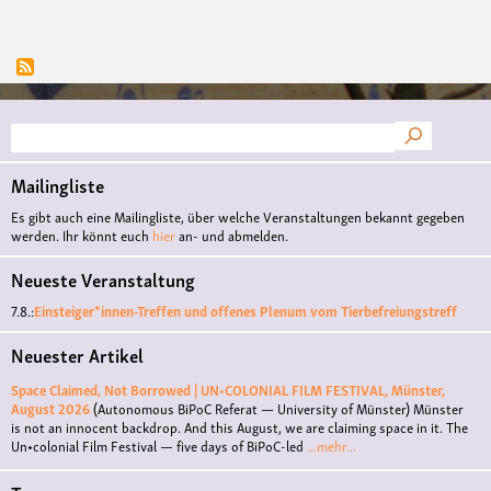
Suche
Mailingliste
Es gibt auch eine Mailingliste, über welche Veranstaltungen bekannt gegeben
werden. Ihr könnt euch
hier
an- und abmelden.
Neueste Veranstaltung
7.8.:
Einsteiger*innen-Treffen und offenes Plenum vom Tierbefreiungstreff
Neuester Artikel
Space Claimed, Not Borrowed | UN•COLONIAL FILM FESTIVAL, Münster,
August 2026
(Autonomous BiPoC Referat — University of Münster)
Münster
is not an innocent backdrop. And this August, we are claiming space in it. The
Un•colonial Film Festival — five days of BiPoC-led
...mehr...