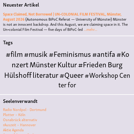
Neuester Artikel
Space Claimed, Not Borrowed | UN•COLONIAL FILM FESTIVAL, Münster,
August 2026
(Autonomous BiPoC Referat — University of Münster)
Münster
is not an innocent backdrop. And this August, we are claiming space in it. The
Un•colonial Film Festival — five days of BiPoC-led
...mehr...
Tags
#film
#musik
#Feminismus
#antifa
#Ko
nzert
Münster
Kultur
#Frieden
Burg
Hülshoff
literatur
#Queer
#Workshop
Cen
ter for
Literature
Polyamorie
Polytreff
#live
Konzert
Seelenverwandt
Polyamorietreff
Ethische Nicht-
Radio Nordpol - Dortmund
Monogamie
CNM
#jazz
#vortrag
antifa
femin
Plotter – Köln
Osnabrück alternativ
ismus
kunst
antisemitismus
Musik
#cubakult
rAuszeit – Hannover
Aktie Agenda
ur
DFG-